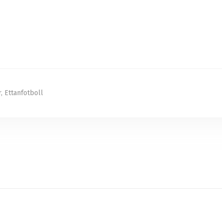
r
,
Ettanfotboll