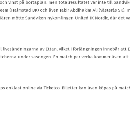
och vinst på bortaplan, men totalresultatet var inte till Sandvik
(Halmstad BK) och även Jabir Abdihakim Ali (Västerås SK). Infö
emiären mötte Sandviken nykomlingen United IK Nordic, där det v
ll livesändningarna av Ettan, vilket i förlängningen innebär att 
tcherna under säsongen. En match per vecka kommer även att 
ps enklast online via Ticketco. Biljetter kan även köpas på matc