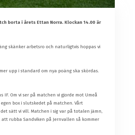
ch borta i årets Ettan Norra. Klockan 14.00 är
äng skänker arbetsro och naturligtvis hoppas vi
mmer upp i standard om nya poäng ska skördas.
ns IF. Om vi ser på matchen vi gjorde mot Umeå
ar egen box i slutskedet på matchen. Vårt
et sätt vi vill. Matchen i sig var på totalen jämn,
et att rubba Sandviken på Jernvallen så kommer