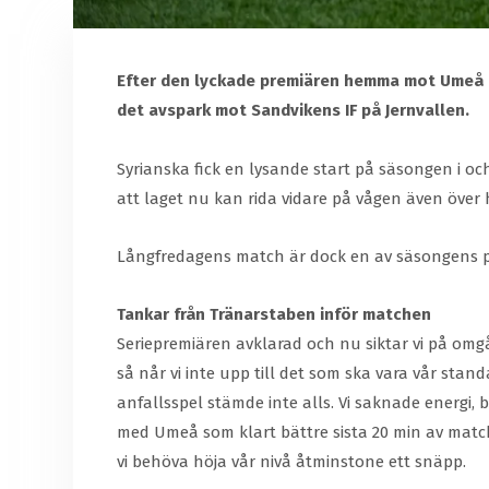
Efter den lyckade premiären hemma mot Umeå FC
det avspark mot Sandvikens IF på Jernvallen.
Syrianska fick en lysande start på säsongen i o
att laget nu kan rida vidare på vågen även över
Långfredagens match är dock en av säsongens på
Tankar från Tränarstaben inför matchen
Seriepremiären avklarad och nu siktar vi på omg
så når vi inte upp till det som ska vara vår stan
anfallsspel stämde inte alls. Vi saknade energi, b
med Umeå som klart bättre sista 20 min av matc
vi behöva höja vår nivå åtminstone ett snäpp.