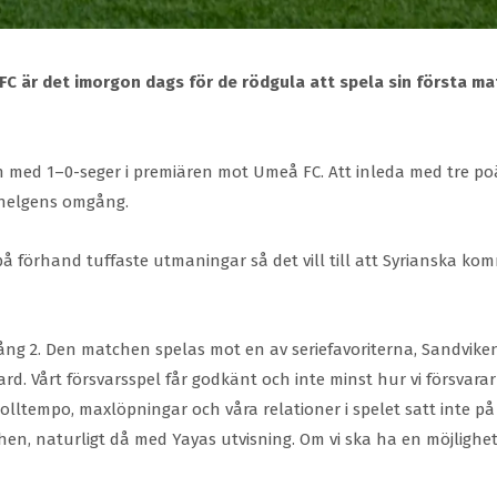
 är det imorgon dags för de rödgula att spela sin första mat
ch med 1–0-seger i premiären mot Umeå FC. Att inleda med tre po
 helgens omgång.
 förhand tuffaste utmaningar så det vill till att Syrianska ko
ång 2. Den matchen spelas mot en av seriefavoriterna, Sandvike
dard. Vårt försvarsspel får godkänt och inte minst hur vi försvar
olltempo, maxlöpningar och våra relationer i spelet satt inte på d
hen, naturligt då med Yayas utvisning. Om vi ska ha en möjligh