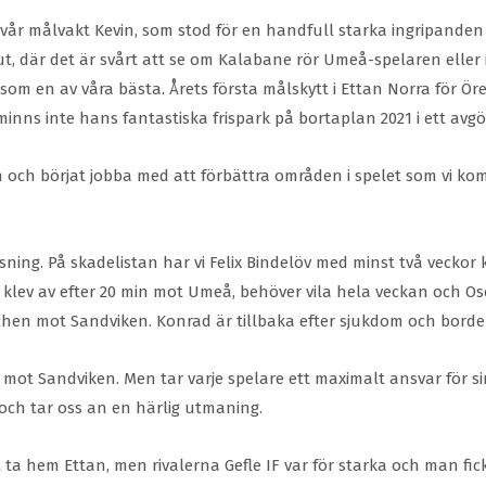
 vår målvakt Kevin, som stod för en handfull starka ingripanden b
t, där det är svårt att se om Kalabane rör Umeå-spelaren eller int
 som en av våra bästa. Årets första målskytt i Ettan Norra för Öre
minns inte hans fantastiska frispark på bortaplan 2021 i ett avg
 och börjat jobba med att förbättra områden i spelet som vi k
ing. På skadelistan har vi Felix Bindelöv med minst två veckor 
 klev av efter 20 min mot Umeå, behöver vila hela veckan och Os
tchen mot Sandviken. Konrad är tillbaka efter sjukdom och borde 
mot Sandviken. Men tar varje spelare ett maximalt ansvar för s
 och tar oss an en härlig utmaning.
t ta hem Ettan, men rivalerna Gefle IF var för starka och man fi