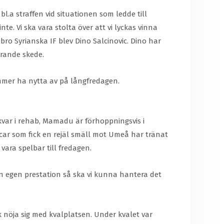
l.a straffen vid situationen som ledde till
e. Vi ska vara stolta över att vi lyckas vinna
bro Syrianska IF blev Dino Salcinovic. Dino har
örande skede.
ommer ha nytta av på långfredagen.
kvar i rehab, Mamadu är förhoppningsvis i
car som fick en rejäl smäll mot Umeå har tränat
vara spelbar till fredagen.
in egen prestation så ska vi kunna hantera det
ck nöja sig med kvalplatsen. Under kvalet var