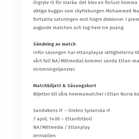
Örgryte IS för starka. Det blev en förlust hemma 
viktiga kuggar som skyttekungen Mohammed Naeem 
fortsätta satsningen mot högre divisioner. I pr
avgjorde matchen och tog hem tre poäng.
Sändning av match
Inför säsongen har ettanplay.se rättigheterna ti
vårt fall NA/Mittmedia) kommer sända Ettan-ma
strömningstjänster.
Matchbiljett & Säsongskort
Biljetter till våra hemmamatcher i Ettan Norra kö
Sandvikens IF – Örebro Syrianska IF
7 april, 14.00 – Ettanfotboll
NA/Mittmedia / Ettanplay
Jernvallen