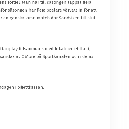
ens fördel. Man har till säsongen tappat flera
r säsongen har flera spelare värvats in för att
ar en ganska jämn match där Sandviken till slut
Ettanplay tillsammans med lokalmedietitlar (i
sändas av C More på Sportkanalen och i deras
hdagen i biljettkassan.