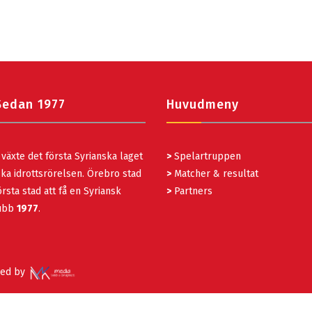
Sedan 1977
Huvudmeny
växte det första Syrianska laget
>
Spelartruppen
ka idrottsrörelsen. Örebro stad
>
Matcher & resultat
rsta stad att få en Syriansk
>
Partners
lubb
1977
.
red by