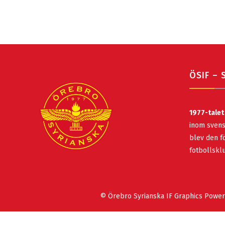
ÖSIF – 
1977-talet
inom svens
blev den fö
fotbollsk
© Örebro Syrianska IF Graphics Powe