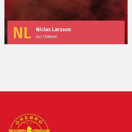
NL
Niclas Larsson
ASS.TRÄNARE