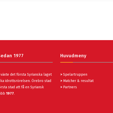
Sedan 1977
Huvudmeny
växte det första Syrianska laget
>
Spelartruppen
ka idrottsrörelsen. Örebro stad
>
Matcher & resultat
rsta stad att få en Syriansk
>
Partners
lubb
1977
.