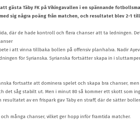
 att gästa Täby FK på Vikingavallen i en spännande fotbollsm
med sig några poäng från matchen, och resultatet blev 2-1 till
da, där de hade kontroll och flera chanser att ta ledningen. Det
hanser
ete i att vinna tillbaka bollen på offensiv planhalva. Nadir Ayeva 
edningen för Syrianska. Syrianska fortsätter skapa in i sluttam
ianska fortsatte att dominera spelet och skapa bra chanser, men v
 det såg stabilt ut. Men i minut 80 så kommer ett skott som ing
esultatet av en frispark gav Täby en straff, där de sätter bollen 
l och många chanser, vilket ger hopp inför framtida matcher.