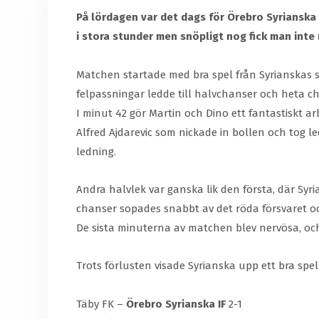
På lördagen var det dags för Örebro Syrianska
i stora stunder men snöpligt nog fick man inte 
Matchen startade med bra spel från Syrianskas si
felpassningar ledde till halvchanser och heta c
I minut 42 gör Martin och Dino ett fantastiskt arb
Alfred Ajdarevic som nickade in bollen och tog l
ledning.
Andra halvlek var ganska lik den första, där Syr
chanser sopades snabbt av det röda försvaret och
De sista minuterna av matchen blev nervösa, och r
Trots förlusten visade Syrianska upp ett bra spe
Täby FK –
Örebro Syrianska IF
2-1