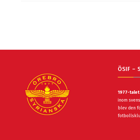
ÖSIF – 
1977-talet
inom svens
blev den fö
fotbollsk