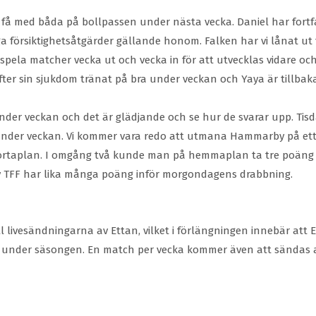
s få med båda på bollpassen under nästa vecka. Daniel har fort
a försiktighetsåtgärder gällande honom. Falken har vi lånat ut 
ela matcher vecka ut och vecka in för att utvecklas vidare och 
r efter sin sjukdom tränat på bra under veckan och Yaya är tillb
nder veckan och det är glädjande och se hur de svarar upp. Tis
ts under veckan. Vi kommer vara redo att utmana Hammarby på e
 bortaplan. I omgång två kunde man på hemmaplan ta tre poäng
by TFF har lika många poäng inför morgondagens drabbning.
ll livesändningarna av Ettan, vilket i förlängningen innebär att 
 under säsongen. En match per vecka kommer även att sändas a