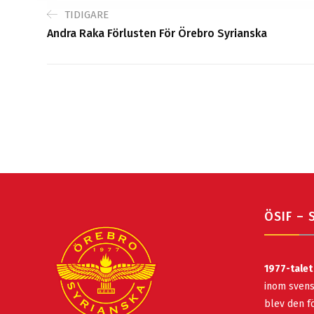
TIDIGARE
Andra Raka Förlusten För Örebro Syrianska
ÖSIF – 
1977-talet
inom svens
blev den fö