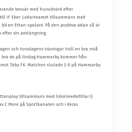
farande besvär med huvudvärk efter
till IF Eker. Ledarteamet tillsammans med
bli en Ettan-spelare. På den positiva sidan så är
aka efter sin avstängning.
dagen och torsdagens träningar höll en bra nivå
tt bra vis på lördag.Hammarby kommer från
 mot Täby FK. Matchen slutade 2-0 på Hammarby
Ettanplay tillsammans med lokalmedietitlar (i
v C More på Sportkanalen och i deras