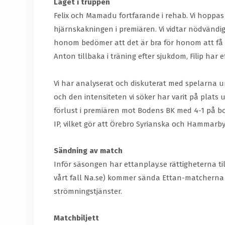
Läget i truppen
Felix och Mamadu fortfarande i rehab. Vi hoppa
hjärnskakningen i premiären. Vi vidtar nödvändig
honom bedömer att det är bra för honom att få sp
Anton tillbaka i träning efter sjukdom, Filip ha
Vi har analyserat och diskuterat med spelarna u
och den intensiteten vi söker har varit på pla
förlust i premiären mot Bodens BK med 4-1 på
IP, vilket gör att Örebro Syrianska och Hammar
Sändning av match
Inför säsongen har ettanplay.se rättigheterna ti
vårt fall Na.se) kommer sända Ettan-matcherna
strömningstjänster.
Matchbiljett