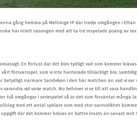
, denna gång hemma på Mellringe IP där tredje omgången i Ettan
ka har inlett säsongen med att ta tre inspelade poäng av sex m
omässigt. En förlust där det blev tydligt vad som kommer krävas
årt försvarsspel, som vi inte hanterade tillräckligt bra, samtidi
i är betydligt närmare Sandviken i den här matchen än vad vi va
v varandra vid varje match. Nu behöver vi se till att vara handli
r två omgångar i seriespelet så är det som förväntat många l
bollslag med ett antal spelare som med stor sannolikhet kommer 
f uppgift där det kommer krävas en bättre insats än senast mot 