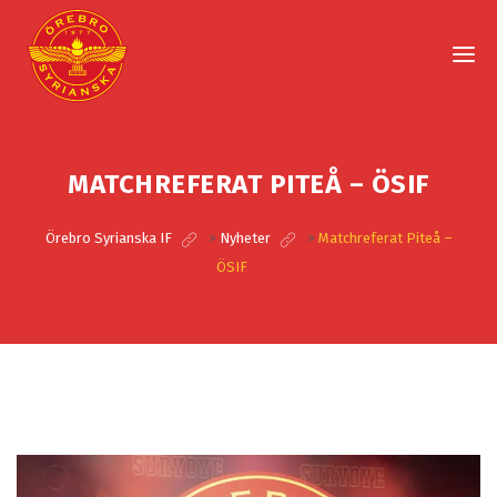
MATCHREFERAT PITEÅ – ÖSIF
Örebro Syrianska IF
>
Nyheter
>
Matchreferat Piteå –
ÖSIF