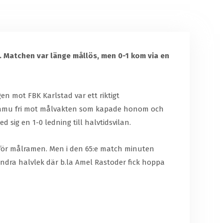
d. Matchen var länge mållös, men 0-1 kom via en
en mot FBK Karlstad var ett riktigt
s Lamu fri mot målvakten som kapade honom och
 sig en 1-0 ledning till halvtidsvilan.
nför målramen. Men i den 65:e match minuten
andra halvlek där b.la Amel Rastoder fick hoppa