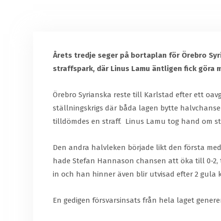
Årets tredje seger på bortaplan för Örebro Syr
straffspark, där Linus Lamu äntligen fick göra m
Örebro Syrianska reste till Karlstad efter ett o
ställningskrigs där båda lagen bytte halvchans
tilldömdes en straff.
Linus Lamu tog hand om st
Den andra halvleken började likt den första me
hade Stefan Hannason chansen att öka till 0-2, t
in och han hinner även blir utvisad efter 2 gula
En gedigen försvarsinsats från hela laget generer