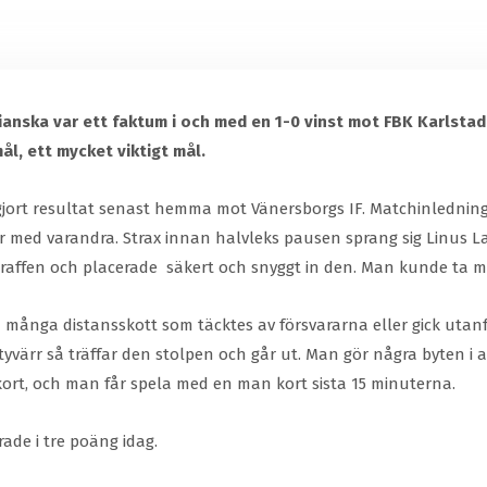
ianska var ett faktum i och med en 1-0 vinst mot FBK Karlsta
ål, ett mycket viktigt mål.
avgjort resultat senast hemma mot Vänersborgs IF. Matchinledning
er med varandra. Strax innan halvleks pausen sprang sig Linu
raffen och placerade
säkert och snyggt in den. Man kunde ta med
d många distansskott som täcktes av försvararna eller gick uta
yvärr så träffar den stolpen och går ut. Man gör några byten i 
 kort, och man får spela med en man kort sista 15 minuterna.
ade i tre poäng idag.