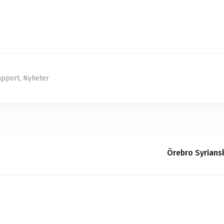
apport
,
Nyheter
Örebro Syrians