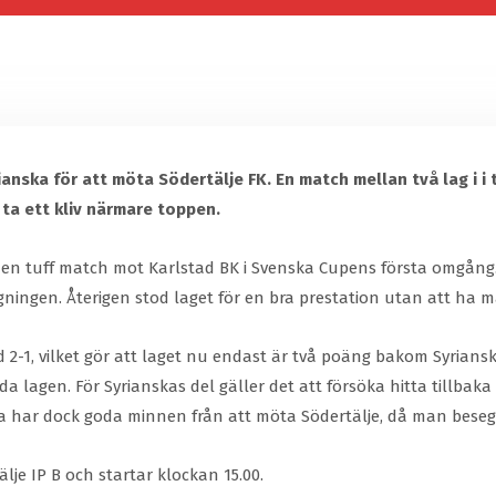
ska för att möta Södertälje FK. En match mellan två lag i i t
 ta ett kliv närmare toppen.
n tuff match mot Karlstad BK i Svenska Cupens första omgång. T
gningen. Återigen stod laget för en bra prestation utan att ha m
2-1, vilket gör att laget nu endast är två poäng bakom Syriansk
åda lagen. För Syrianskas del gäller det att försöka hitta tillbaka
a har dock goda minnen från att möta Södertälje, då man beseg
lje IP B och startar klockan 15.00.