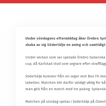
Under söndagens eftermiddag åker Örebro Syrian
skaka av sig Södertälje en aning och samtidigt
Under veckan som var spelade Örebro Syrianska e
cup, då Karlstad stod som segrare efter straffläg
Södertälje kommer från en seger mot Boo FK med 
tabellen. Matchen blir därför väldigt viktig för b
man gick från en match med tre poäng. Syriansk
Matchen på söndag spelas i Södertälje på Östertä