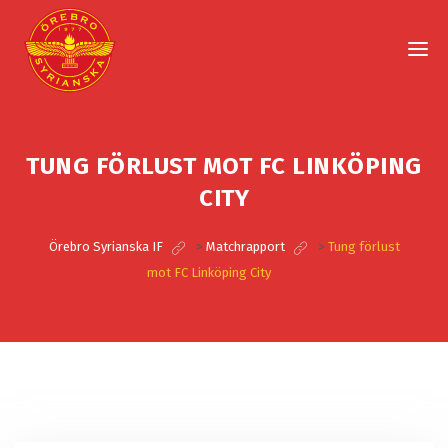
TUNG FÖRLUST MOT FC LINKÖPING
CITY
Örebro Syrianska IF
>
Matchrapport
>
Tung förlust
mot FC Linköping City