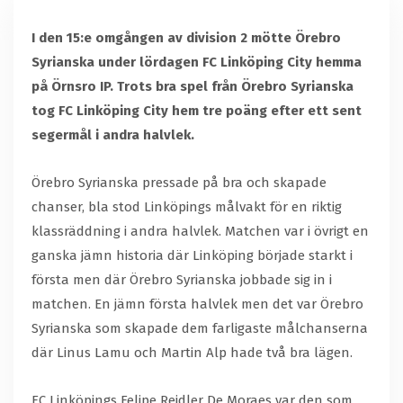
I den 15:e omgången av division 2 mötte Örebro
Syrianska under lördagen FC Linköping City hemma
på Örnsro IP. Trots bra spel från Örebro Syrianska
tog FC Linköping City hem tre poäng efter ett sent
segermål i andra halvlek.
Örebro Syrianska pressade på bra och skapade
chanser, bla stod Linköpings målvakt för en riktig
klassräddning i andra halvlek. Matchen var i övrigt en
ganska jämn historia där Linköping började starkt i
första men där Örebro Syrianska jobbade sig in i
matchen. En jämn första halvlek men det var Örebro
Syrianska som skapade dem farligaste målchanserna
där Linus Lamu och Martin Alp hade två bra lägen.
FC Linköpings Felipe Reidler De Moraes var den som