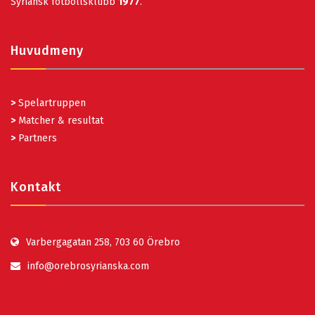
Syriansk fotbollsklubb
1977
.
Huvudmeny
>
Spelartruppen
>
Matcher & resultat
>
Partners
Kontakt
Varbergagatan 258, 703 60 Örebro
info@orebrosyrianska.com