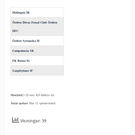
Hidingsta IK
Örebro Dövas Futsal Club Örebro
DFC
Örebro Syrianska IF
Competencia SK
FK Bosna 92
Garphyttans IF
Matchtid
2×20 min.
EJ
effektiv tid.
Antal spelare
Max 12 spelare/match
Visningar: 39