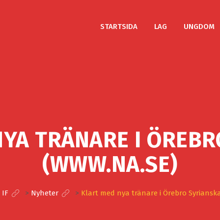
STARTSIDA
LAG
UNGDOM
NYA TRÄNARE I ÖREBR
(WWW.NA.SE)
 IF
>
Nyheter
>
Klart med nya tränare i Örebro Syriansk