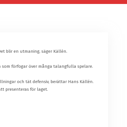
et blir en utmaning, säger Källén.
en som förfogar över många talangfulla spelare.
ällningar och tät defensiv, berättar Hans Källén.
t presenteras för laget.