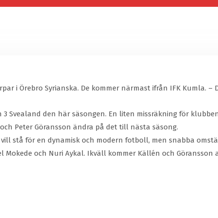
rpar i Örebro Syrianska. De kommer närmast ifrån IFK Kumla. – D
ion 3 Svealand den här säsongen. En liten missräkning för klubb
och Peter Göransson ändra på det till nästa säsong.
. Vi vill stå för en dynamisk och modern fotboll, men snabba omst
l Mokede och Nuri Aykal. Ikväll kommer Källén och Göransson at