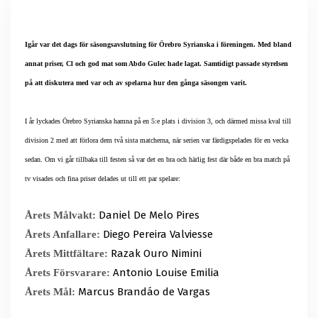
Igår var det dags för säsongsavslutning för Örebro Syrianska i föreningen. Med bland
annat priser, Cl och god mat som Abdo Gulec hade lagat. Samtidigt passade styrelsen
på att diskutera med var och av spelarna hur den gånga säsongen varit.
I år lyckades Örebro Syrianska hamna på en 5:e plats i division 3, och därmed missa kval till
division 2 med att förlora dem två sista matcherna, när serien var färdigspelades för en vecka
sedan. Om vi går tillbaka till festen så var det en bra och härlig fest där både en bra match på
tv visades och fina priser delades ut till ett par spelare:
Daniel De Melo Pires
Årets Målvakt:
Diego Pereira Valviesse
Årets Anfallare:
Razak Ouro Nimini
Årets Mittfältare:
Antonio Louise Emilia
Årets Försvarare:
Marcus Brandáo de Vargas
Årets Mål: