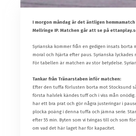
I morgon måndag är det äntligen hemmamatch ig
Mellringe IP. Matchen går att se på ettanplay.s
Syrianska kommer från en gedigen insats borta mo
moral och hjärta efter paus. Syrianska lyckades 
För tabellen är matchen av stor betydelse. Syria
Tankar från Tränarstaben inför matchen:
Efter den tuffa förlusten borta mot Stocksund så
första halvlek kändes tuff och i viss mån onödig.
har ett bra prat och gör några justeringar i pau
plocka poäng i denna tuffa och jämna serie. Star
efter 55 min. Byten som vi tvingas till och som fö
om vad det här laget har för kapacitet.