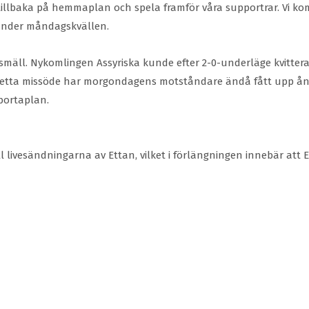
illbaka på hemmaplan och spela framför våra supportrar. Vi komme
 under måndagskvällen.
mäll. Nykomlingen Assyriska kunde efter 2-0-underläge kvittera 
n detta missöde har morgondagens motståndare ändå fått upp å
bortaplan.
ill livesändningarna av Ettan, vilket i förlängningen innebär 