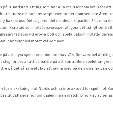
s på IF Karlstad. Ett lag som har alla resurser som krävs för att
ch utmanare om Superettanplatsen under dom senaste åren. Trots 
poäng bakom oss. Det säger en del om deras kapacitet. Ska vi ha 
plan. Karlstad som i sitt försvarsspel vill göra det trångt centra
 aggressivt lag som vill erövra boll och spela bakom motståndare
pani när djupdledshotet väl kommer.
e på att styra spelet med bollinnehav. Vårt försvarsspel är riktig
igt steg för oss är att bli bättre på att kontrollera spelet längre 
ättre på det så är vi ett lag att räkna med på den övre halvan oc
en hjärnskakning mot Nordic och är inte aktuell för spel mot Ka
tar beslut gällande honom dagen innan match. Dino klev av senas