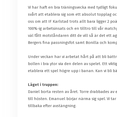
Vi har haft en bra träningsvecka med tydligt foku
svårt att etablera sig som ett absolut topplag o
oss om att IF Karlstad trots allt bara ligger 2 
100%-ig arbetsinsats och en tilltro till vår match
väl fått motståndaren ditt de vill så är det ett
Bergers fina passningsfot samt Bonilla och kom
Under veckan har vi arbetat hårt på att bli bättr
bollen i bra ytor via den delen av spelet. Ett vikt
etablera ett spel högre upp i banan. Kan vi bli b
Läget i truppen:
Daniel borta resten av året. Torre drabbades av 
till hösten. Emanuel börjar närma sig spel. Vi 
tillbaka efter avstängning.