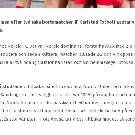
en efter två raka bortamatcher. IF Karlstad Fotboll gästar v
e.
t Nordic FC. Det var Nordic-dominans i första halvlek med 2-0-u
reducera och sedan kvittera. Matchen slutade 2-2 och vi hoppas a
nska är två poäng framför Karlstad och vid hemmaseger utökas avs
 studsade vi tillbaka på ett bra vis mot Nordic United och fick 
 Samtidigt var det tydligt att vi inte var 100% påkopplade och had
sen. Nordic kommer ut lite passiva och vi har den energin som vi
kt att vi klarar av att komma tillbaka och faktiskt ha bud på me
rstås stör vår plan. Trots det så tar vi oss tillbaka mot ett av se