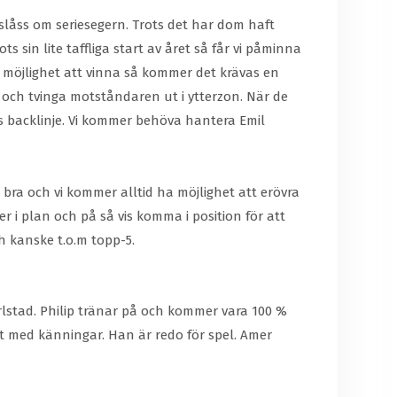
 slåss om seriesegern. Trots det har dom haft
sin lite taffliga start av året så får vi påminna
en möjlighet att vinna så kommer det krävas en
lt och tvinga motståndaren ut i ytterzon. När de
ns backlinje. Vi kommer behöva hantera Emil
t bra och vi kommer alltid ha möjlighet att erövra
ner i plan och på så vis komma i position för att
h kanske t.o.m topp-5.
rlstad. Philip tränar på och kommer vara 100 %
t med känningar. Han är redo för spel. Amer