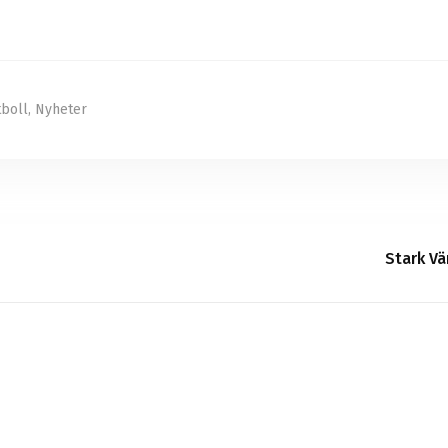
tboll
,
Nyheter
Stark Vä