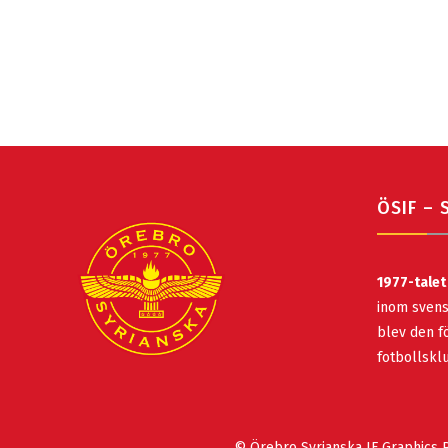
ÖSIF – 
1977-talet
inom svens
blev den fö
fotbollsk
© Örebro Syrianska IF Graphics