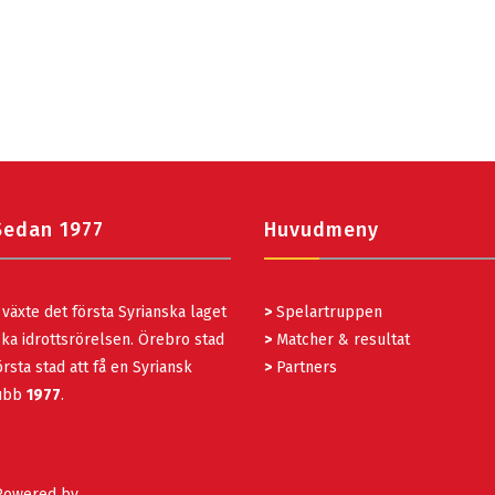
Sedan 1977
Huvudmeny
växte det första Syrianska laget
>
Spelartruppen
ka idrottsrörelsen. Örebro stad
>
Matcher & resultat
rsta stad att få en Syriansk
>
Partners
lubb
1977
.
 Powered by