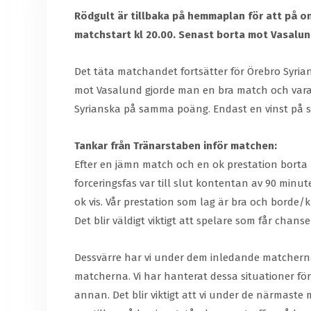
Rödgult är tillbaka på hemmaplan för att på o
matchstart kl 20.00. Senast borta mot Vasalund
Det täta matchandet fortsätter för Örebro Syri
mot Vasalund gjorde man en bra match och vara
Syrianska på samma poäng. Endast en vinst på se
Tankar från Tränarstaben inför matchen:
Efter en jämn match och en ok prestation borta mo
forceringsfas var till slut kontentan av 90 minu
ok vis. Vår prestation som lag är bra och borde/k
Det blir väldigt viktigt att spelare som får cha
Dessvärre har vi under dem inledande matcherna t
matcherna. Vi har hanterat dessa situationer förh
annan. Det blir viktigt att vi under de närmaste