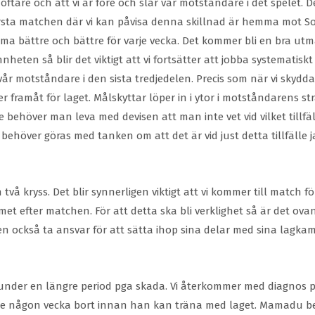
tare och att vi är före och slår vår motståndare i det spelet. De
. Första matchen där vi kan påvisa denna skillnad är hemma mot 
mma bättre och bättre för varje vecka. Det kommer bli en bra utma
en så blir det viktigt att vi fortsätter att jobba systematiskt m
 vår motståndare i den sista tredjedelen. Precis som när vi skyd
r framåt för laget. Målskyttar löper in i ytor i motståndarens st
 behöver man leva med devisen att man inte vet vid vilket till
et behöver göras med tanken om att det är vid just detta tillfäll
å kryss. Det blir synnerligen viktigt att vi kommer till match för
et efter matchen. För att detta ska bli verklighet så är det 
n också ta ansvar för att sätta ihop sina delar med sina lagkamr
 under en längre period pga skada. Vi återkommer med diagnos 
nde någon vecka bort innan han kan träna med laget. Mamadu b