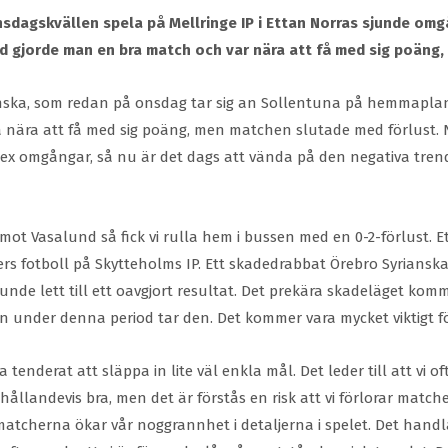
nsdagskvällen spela på Mellringe IP i Ettan Norras sjunde o
 gjorde man en bra match och var nära att få med sig poäng, m
anska, som redan på onsdag tar sig an Sollentuna på hemmaplan
 nära att få med sig poäng, men matchen slutade med förlust.
x omgångar, så nu är det dags att vända på den negativa trenden
t Vasalund så fick vi rulla hem i bussen med en 0-2-förlust. Ett 
ters fotboll på Skytteholms IP. Ett skadedrabbat Örebro Syrianska
unde lett till ett oavgjort resultat. Det prekära skadeläget kom
nsen under denna period tar den. Det kommer vara mycket viktigt 
enderat att släppa in lite väl enkla mål. Det leder till att vi 
ållandevis bra, men det är förstås en risk att vi förlorar matche
 matcherna ökar vår noggrannhet i detaljerna i spelet. Det handl