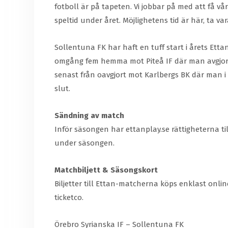
fotboll är på tapeten. Vi jobbar på med att få vå
speltid under året. Möjlighetens tid är här, ta va
Sollentuna FK har haft en tuff start i årets Ett
omgång fem hemma mot Piteå IF där man avgjord
senast från oavgjort mot Karlbergs BK där man i
slut.
Sändning av match
Inför säsongen har ettanplay.se rättigheterna t
under säsongen.
Matchbiljett & Säsongskort
Biljetter till Ettan-matcherna köps enklast online
ticketco.
Örebro Syrianska IF – Sollentuna FK