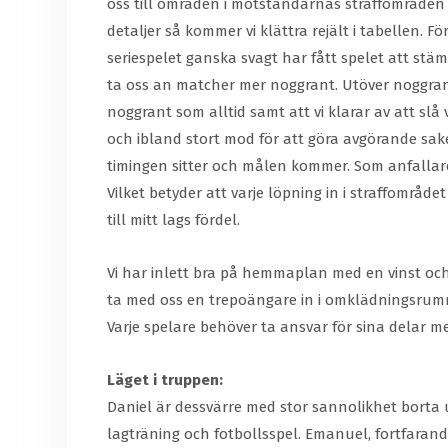
oss till områden i motståndarnas straffområden of
detaljer så kommer vi klättra rejält i tabellen
seriespelet ganska svagt har fått spelet att stä
ta oss an matcher mer noggrant. Utöver noggrannhet
noggrant som alltid samt att vi klarar av att slå
och ibland stort mod för att göra avgörande sake
timingen sitter och målen kommer. Som anfallare
Vilket betyder att varje löpning in i straffområd
till mitt lags fördel.
Vi har inlett bra på hemmaplan med en vinst och tv
ta med oss en trepoängare in i omklädningsrumm
Varje spelare behöver ta ansvar för sina delar me
Läget i truppen:
Daniel är dessvärre med stor sannolikhet borta
lagträning och fotbollsspel. Emanuel, fortfara