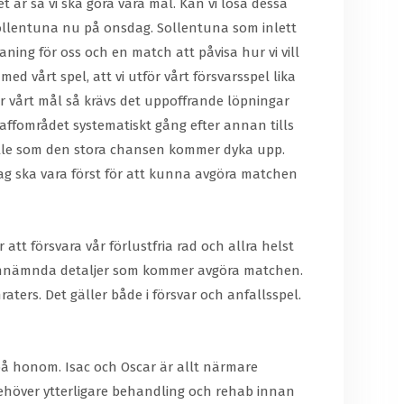
t är så vi ska göra våra mål. Kan vi lösa dessa
Sollentuna nu på onsdag. Sollentuna som inlett
ning för oss och en match att påvisa hur vi vill
ed vårt spel, att vi utför vårt försvarsspel lika
dar vårt mål så krävs det uppoffrande löpningar
raffområdet systematiskt gång efter annan tills
fälle som den stora chansen kommer dyka upp.
e jag ska vara först för att kunna avgöra matchen
 att försvara vår förlustfria rad och allra helst
ovannämnda detaljer som kommer avgöra matchen.
aters. Det gäller både i försvar och anfallsspel.
på honom. Isac och Oscar är allt närmare
ehöver ytterligare behandling och rehab innan