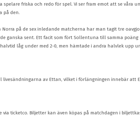
ra spelare friska och redo för spel. Vi ser fram emot att se våra 
ra på den.
an Norra på de sex inledande matcherna har man tagit tre oavgjor
e ganska sent. Ett facit som fört Sollentuna till samma poän
 halvtid låg under med 2-0, men hämtade i andra halvlek upp un
ill livesändningarna av Ettan, vilket i förlängningen innebär 
 via ticketco. Biljetter kan även köpas på matchdagen i biljettka