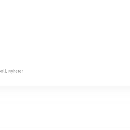
boll
,
Nyheter