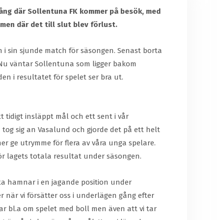
mgång där Sollentuna FK kommer på besök, med
en där det till slut blev förlust.
 i sin sjunde match för säsongen. Senast borta
 Nu väntar Sollentuna som ligger bakom
 i resultatet för spelet ser bra ut.
tidigt insläppt mål och ett sent i vår
 tog sig an Vasalund och gjorde det på ett helt
mer ge utrymme för flera av våra unga spelare.
för lagets totala resultat under säsongen.
ofta hamnar i en jagande position under
r när vi försätter oss i underlägen gång efter
ar bl.a om spelet med boll men även att vi tar