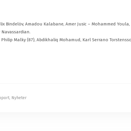
ix Bindelöv, Amadou Kalabane, Amer Jusic – Mohammed Youla, Ant
r Navassardian.
 Philip Malky (87), Abdikhaliq Mohamud, Karl Serrano Torstensso
pport
,
Nyheter