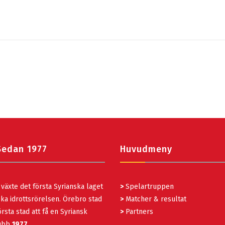
Sedan 1977
Huvudmeny
växte det första Syrianska laget
>
Spelartruppen
ka idrottsrörelsen. Örebro stad
>
Matcher & resultat
rsta stad att få en Syriansk
>
Partners
lubb
1977
.