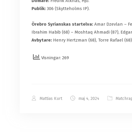
Domare:
Fredrik Alknäs, Hjo.
Publik:
306 (Skytteholms IP).
Örebro Syrianskas startelva:
Amar Dzevlan – Fel
Ibrahim Habib (68) – Moshtaq Ahmadi (87), Edga
Avbytare:
Henry Hertzman (68), Torre Rafael (68)
Visningar: 269
Mattias Kurt
maj 4, 2024
Matchra