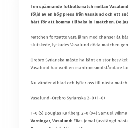
I en spännande fotbollsmatch mellan Vasalund 
följd av en hög press från Vasalund och ett s
hårt för att komma tillbaka in i matchen. De j
Matchen fortsatte vara jämn med chanser åt båda
slutskede, lyckades Vasalund döda matchen geno
Örebro Syrianska måste ha känt en stor besvikel
Vasalund har varit en mardrömsmotståndare länge
Nu vänder vi blad och lyfter oss till nästa matc
Vasalund–Örebro Syrianska 2–0 (1–0)
1–0 (5) Douglas Karlberg, 2–0 (94) Samuel Wikma
Varningar, Vasalund:
Elias Jemal (avstängd nästa