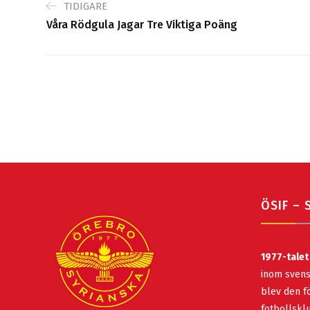
TIDIGARE
Våra Rödgula Jagar Tre Viktiga Poäng
ÖSIF – 
1977-talet
inom svens
blev den fö
fotbollsk