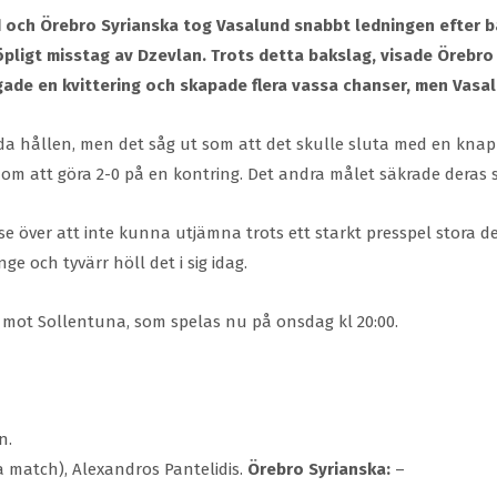
och Örebro Syrianska tog Vasalund snabbt ledningen efter bara
nöpligt misstag av Dzevlan. Trots detta bakslag, visade Öreb
agade en kvittering och skapade flera vassa chanser, men Vasa
 hållen, men det såg ut som att det skulle sluta med en knapp
m att göra 2-0 på en kontring. Det andra målet säkrade deras 
se över att inte kunna utjämna trots ett starkt presspel stora 
 och tyvärr höll det i sig idag.
h mot Sollentuna, som spelas nu på onsdag kl 20:00.
n.
 match), Alexandros Pantelidis.
Örebro Syrianska:
–