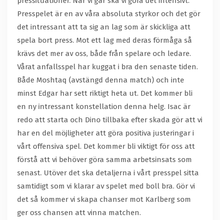
pressituationer. När vi går ska vi göra det intensivt.
Presspelet är en av våra absoluta styrkor och det gör
det intressant att ta sig an lag som är skickliga att
spela bort press. Mot ett lag med deras förmåga så
krävs det mer av oss, både från spelare och ledare.
Vårat anfallsspel har kuggat i bra den senaste tiden.
Både Moshtaq (avstängd denna match) och inte
minst Edgar har sett riktigt heta ut. Det kommer bli
en ny intressant konstellation denna helg. Isac är
redo att starta och Dino tillbaka efter skada gör att vi
har en del möjligheter att göra positiva justeringar i
vårt offensiva spel. Det kommer bli viktigt för oss att
förstå att vi behöver göra samma arbetsinsats som
senast. Utöver det ska detaljerna i vårt presspel sitta
samtidigt som vi klarar av spelet med boll bra. Gör vi
det så kommer vi skapa chanser mot Karlberg som
ger oss chansen att vinna matchen.