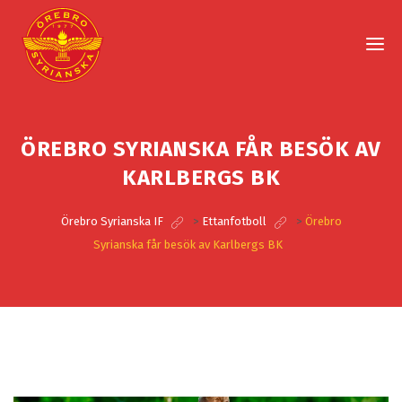
ÖREBRO SYRIANSKA FÅR BESÖK AV
KARLBERGS BK
Örebro Syrianska IF
>
Ettanfotboll
>
Örebro
Syrianska får besök av Karlbergs BK