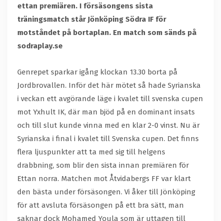
ettan premiären. I försäsongens sista
träningsmatch står Jönköping Södra IF för
motståndet på bortaplan. En match som sänds på
sodraplay.se
Genrepet sparkar igång klockan 13.30 borta på
Jordbrovallen. Inför det här mötet så hade Syrianska
i veckan ett avgörande läge i kvalet till svenska cupen
mot Yxhult IK, där man bjöd på en dominant insats
och till slut kunde vinna med en klar 2-0 vinst. Nu är
Syrianska i final i kvalet till Svenska cupen. Det finns
flera ljuspunkter att ta med sig till helgens
drabbning, som blir den sista innan premiären för
Ettan norra. Matchen mot Åtvidabergs FF var klart
den bästa under försäsongen. Vi åker till Jönköping
för att avsluta försäsongen på ett bra sätt, man
saknar dock Mohamed Youla som är uttagen till