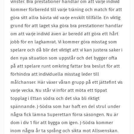
vinster. Bra prestationer handlar om att varje individ
kommer förberedd till varje träning och match för att
göra sitt allra bästa vid varje enskilt tillfälle. En viktig
grund för att laget ska göra bra prestationer handlar
om att varje individ även är beredd att göra ett hårt
jobb för en lagkamrat. Vi kommer göra misstag som
spelare och då blir det viktigt att vi kan justera saker i
den nya situation som uppstår och det bygger ofta
på att spelare runt omkring fattar bra beslut för att
förhindra att individuella misstag leder till
målchanser. Här växer våran grupp på ett jättefint vis
varje vecka. Nu står vi inför att möta ett tippat
topplag i Ettan södra och det ska bli riktigt
spännande. J-Södra som har haft en del strul under
några fick lämna Superettan förra säsongen. Nu är
dom i div 1 för att bygga om igen. J-Södra kommer
inom några år ta språng och sikta mot Allsvenskan.