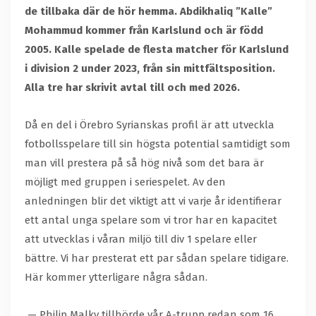
de tillbaka där de hör hemma. Abdikhaliq ”Kalle”
Mohammud kommer från Karlslund och är född
2005. Kalle spelade de flesta matcher för Karlslund
i division 2 under 2023, från sin mittfältsposition.
Alla tre har skrivit avtal till och med 2026.
Då en del i Örebro Syrianskas profil är att utveckla
fotbollsspelare till sin högsta potential samtidigt som
man vill prestera på så hög nivå som det bara är
möjligt med gruppen i seriespelet. Av den
anledningen blir det viktigt att vi varje år identifierar
ett antal unga spelare som vi tror har en kapacitet
att utvecklas i våran miljö till div 1 spelare eller
bättre. Vi har presterat ett par sådan spelare tidigare.
Här kommer ytterligare några sådan.
— Philip Malky tillhörde vår A-trupp redan som 16