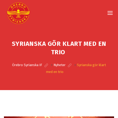
SYRIANSKA GÖR KLART MED EN
TRIO
Örebro Syrianska IF
>
Nyheter
>
Syrianska gör klart
med en trio