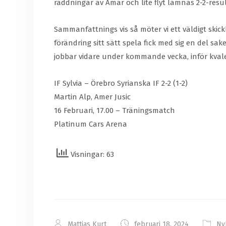
räddningar av Amar och lite flyt lämnas 2-2-resu
Sammanfattnings vis så möter vi ett väldigt skic
förändring sitt sätt spela fick med sig en del sa
jobbar vidare under kommande vecka, inför kval
IF Sylvia – Örebro Syrianska IF 2-2 (1-2)
Martin Alp, Amer Jusic
16 Februari, 17.00 – Träningsmatch
Platinum Cars Arena
Visningar: 63
Mattias Kurt
februari 18, 2024
Ny