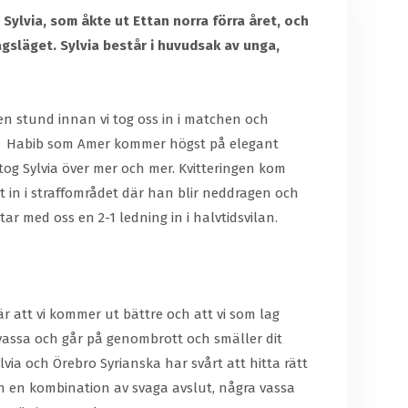
F Sylvia, som åkte ut Ettan norra förra året, och
agsläget. Sylvia består i huvudsak av unga,
ten stund innan vi tog oss in i matchen och
Ibbe Habib som Amer kommer högst på elegant
 tog Sylvia över mer och mer. Kvitteringen kom
 in i straffområdet där han blir neddragen och
r med oss en 2-1 ledning in i halvtidsvilan.
 är att vi kommer ut bättre och att vi som lag
sylvassa och går på genombrott och smäller dit
ia och Örebro Syrianska har svårt att hitta rätt
men en kombination av svaga avslut, några vassa