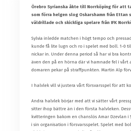
Örebro Syrianska åkte till Norrköping för att ta
som förra helgen slog Oskarshamn från Ettan sö
väldrillade och skickliga spelare från IFK Norr
Sylvia inledde matchen i högt tempo och pressade 
kunde få lite lugn och ro i spelet med boll. 1-
nickar in. Under denna period så har vi bra kontr
även den på en hörna där vi hamnade fel i vårt 
domaren pekar på straffpunkten. Martin Alp förva
I halvlek vill vi justera vårt försvarsspel för at
Andra halvlek börjar med att vi sätter vårt pressp
sitter ihop bättre än i den första halvleken. Dess
kvitteringen bakom en chanslös Amar Dzevlan i Sy
i sin organisation i försvarsspelet. Spelet med b