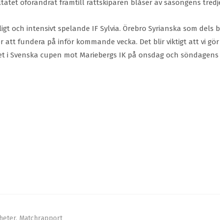
ltatet oförändrat framtill rättskiparen blåser av säsongens tred
kligt och intensivt spelande IF Sylvia. Örebro Syrianska som dels
ker att fundera på inför kommande vecka. Det blir viktigt att vi 
et i Svenska cupen mot Mariebergs IK på onsdag och söndagens
heter
,
Matchrapport