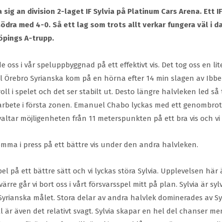
 sig an division 2-laget IF Sylvia på Platinum Cars Arena. Ett I
dra med 4-0. Så ett lag som trots allt verkar fungera väl i d
köpings A-trupp.
oss i vår speluppbyggnad på ett effektivt vis. Det tog oss en li
0 till Örebro Syrianska kom på en hörna efter 14 min slagen av 
oll i spelet och det ser stabilt ut. Desto längre halvleken led så
arbete i första zonen. Emanuel Chabo lyckas med ett genombrott
ltar möjligenheten från 11 meterspunkten på ett bra vis och vi ta
t komma i press på ett bättre vis under den andra halvleken.
el på ett bättre sätt och vi lyckas störa Sylvia. Upplevelsen här
värre går vi bort oss i vårt försvarsspel mitt på plan. Sylvia är 
rianska målet. Stora delar av andra halvlek dominerades av Sylv
oll är även det relativt svagt. Sylvia skapar en hel del chanser 