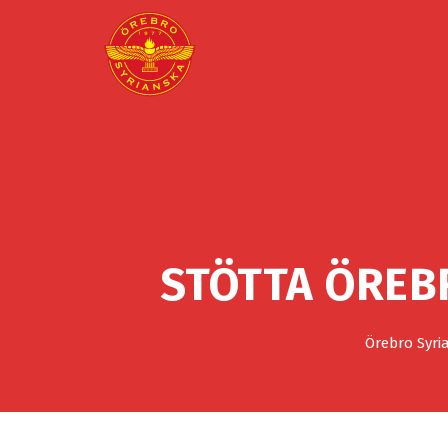
STÖTTA ÖREB
Örebro Syri