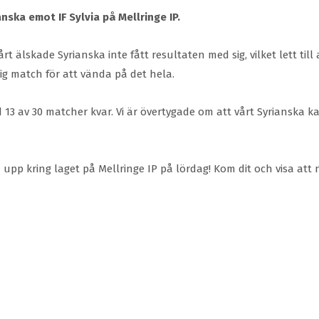
anska emot IF Sylvia på Mellringe IP.
t älskade Syrianska inte fått resultaten med sig, vilket lett till a
g match för att vända på det hela.
13 av 30 matcher kvar. Vi är övertygade om att vårt Syrianska k
 upp kring laget på Mellringe IP på lördag! Kom dit och visa att n