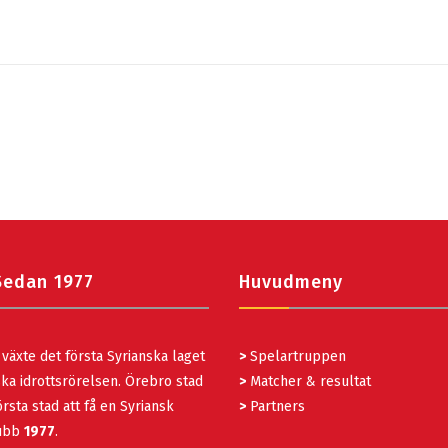
Sedan 1977
Huvudmeny
växte det första Syrianska laget
>
Spelartruppen
ka idrottsrörelsen. Örebro stad
>
Matcher & resultat
rsta stad att få en Syriansk
>
Partners
lubb
1977
.