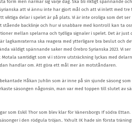
n bästa form men närmar sig varje dag. Ska bli riktigt spännande 
anska att vi ännu inte har gjort mål och att vi inlett med tre fö
 viktiga delar i spelet är på plats. Vi är inte oroliga som det ser
lågt stående backlinje och hur vi snabbare med kontroll kan ta os
ioner mellan spelarna och tydliga signaler i spelet. Det är just 
 där lagkamraterna ska reagera med ytterligare bra beslut och de
ända väldigt spännande saker med Örebro Syrianska 2023. Vi se
Motala samtidigt som vi i större utsträckning lyckas med delarna
tändan handlar om. Att göra ett mål mer än motståndaren.
ekantade Håkan Juhlin som är inne på sin sjunde säsong som t
arkaste säsongen någonsin, man var med toppen till slutet av sä
gar som Eskil
Thor
som blev klar för Vänersborgs If södra Etta
äsonger i den rödgula tröjan.. Yxhult IK hade sin första trän