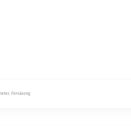
heter
,
Försäsong