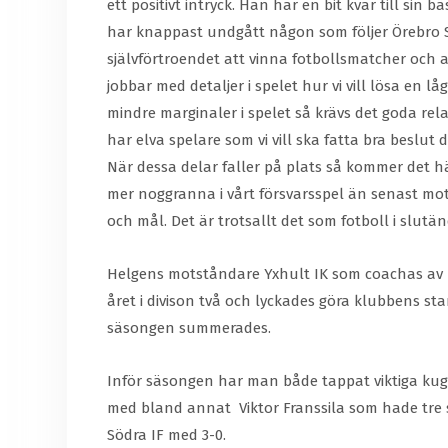
ett positivt intryck. Han har en bit kvar till si
har knappast undgått någon som följer Örebro Syri
självförtroendet att vinna fotbollsmatcher och att
jobbar med detaljer i spelet hur vi vill lösa en 
mindre marginaler i spelet så krävs det goda relat
har elva spelare som vi vill ska fatta bra beslut
När dessa delar faller på plats så kommer det h
mer noggranna i vårt försvarsspel än senast mot 
och mål. Det är trotsallt det som fotboll i slu
Helgens motståndare Yxhult IK som coachas av b
året i divison två och lyckades göra klubbens st
säsongen summerades.
Inför säsongen har man både tappat viktiga kug
med bland annat Viktor Franssila som hade tre s
Södra IF med 3-0.