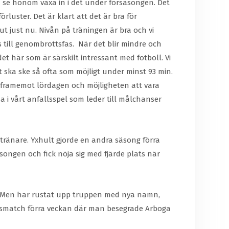
och se honom växa in i det under försäsongen. Det
rluster. Det är klart att det är bra för
 ut just nu. Nivån på träningen är bra och vi
s till genombrottsfas. När det blir mindre och
det här som är särskilt intressant med fotboll. Vi
t ska ske så ofta som möjligt under minst 93 min.
r framemot lördagen och möjligheten att vara
 i vårt anfallsspel som leder till målchanser
ränare. Yxhult gjorde en andra säsong förra
songen och fick nöja sig med fjärde plats när
n. Men har rustat upp truppen med nya namn,
ingsmatch förra veckan där man besegrade Arboga