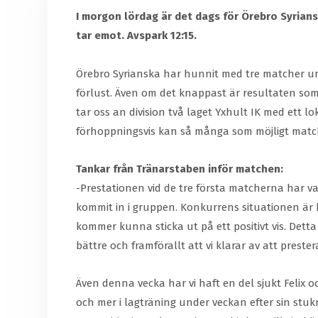
I morgon lördag är det dags för Örebro Syrians
tar emot. Avspark 12:15.
Örebro Syrianska har hunnit med tre matcher und
förlust. Även om det knappast är resultaten som s
tar oss an division två laget Yxhult IK med ett l
förhoppningsvis kan så många som möjligt matc
Tankar från Tränarstaben inför matchen:
-Prestationen vid de tre första matcherna har 
kommit in i gruppen. Konkurrens situationen är 
kommer kunna sticka ut på ett positivt vis. Detta
bättre och framförallt att vi klarar av att prester
Även denna vecka har vi haft en del sjukt Felix o
och mer i lagträning under veckan efter sin stuk