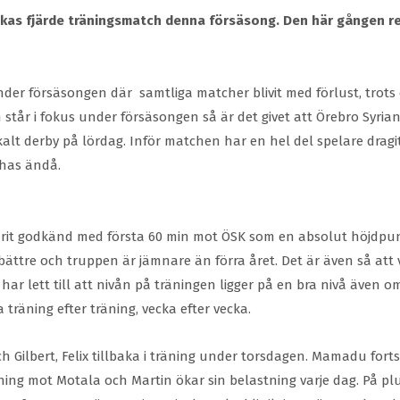
kas fjärde träningsmatch denna försäsong. Den här gången rese
er försäsongen där samtliga matcher blivit med förlust, trots e
tår i fokus under försäsongen så är det givet att Örebro Syriansk
okalt derby på lördag. Inför matchen har en hel del spelare drag
has ändå.
varit godkänd med första 60 min mot ÖSK som en absolut höjdpun
bättre och truppen är jämnare än förra året. Det är även så att
 har lett till att nivån på träningen ligger på en bra nivå även
a träning efter träning, vecka efter vecka.
ch Gilbert, Felix tillbaka i träning under torsdagen. Mamadu fort
ning mot Motala och Martin ökar sin belastning varje dag. På plu