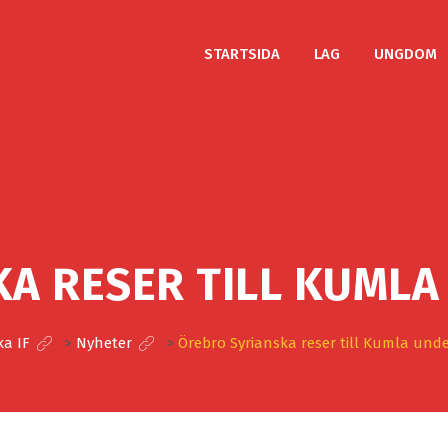
STARTSIDA
LAG
UNGDOM
A RESER TILL KUML
ka IF
>
Nyheter
>
Örebro Syrianska reser till Kumla und