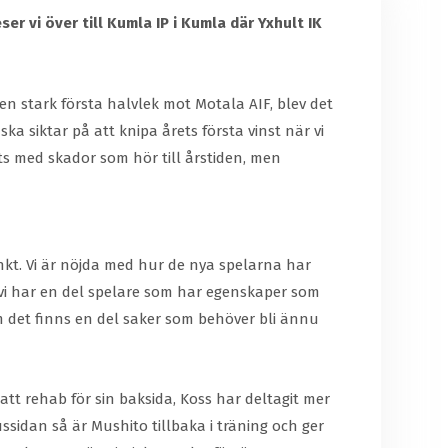
r vi över till Kumla IP i Kumla där Yxhult IK
n stark första halvlek mot Motala AIF, blev det
a siktar på att knipa årets första vinst när vi
its med skador som hör till årstiden, men
kt. Vi är nöjda med hur de nya spelarna har
 vi har en del spelare som har egenskaper som
 om det finns en del saker som behöver bli ännu
satt rehab för sin baksida, Koss har deltagit mer
ssidan så är Mushito tillbaka i träning och ger