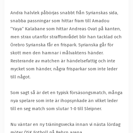
Andra halvlek påbörjas snabbt från Syrianskas sida,
snabba passningar som hittar fram till Amadou
”Yaya” Kalabane som hittar Andreas Ovat på kanten,
men strax utanför straffområdet blir han tacklad och
Örebro Syrianska får en frispark. Syrianska går för
skott men den hamnar i målvaktens händer.
Resterande av matchen är händelsefattig och inte
mycket som händer, några frisparkar som inte leder
till något.
Som sagt så är det en typisk försäsongsmatch, många
nya spelare som inte är ihopsynkade än vilket leder
till en seg match som slutar 1-0 till Sleipner.
Nu väntar en ny träningsvecka innan vi nästa lördag
möter ÖSK Fotboll på Behrn arena.