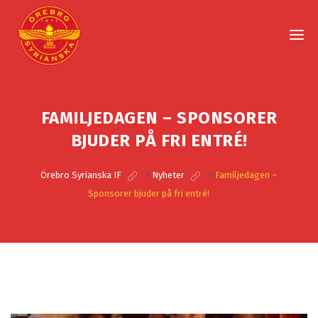
FAMILJEDAGEN – SPONSORER
BJUDER PÅ FRI ENTRÉ!
Örebro Syrianska IF
>
Nyheter
>
Familjedagen –
Sponsorer bjuder på fri entré!