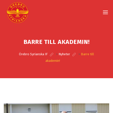
BARRE TILL AKADEMIN!
Örebro Syrianska IF
>
Nyheter
>
Barre till
akademin!