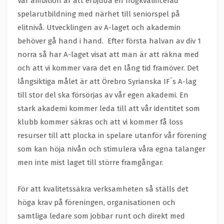
Vår ambition är att erbjuda en högkvalificerad
spelarutbildning med närhet till seniorspel på
elitnivå. Utvecklingen av A-laget och akademin
behöver gå hand i hand. Efter första halvan av div 1
norra så har A-laget visat att man är att räkna med
och att vi kommer vara det en lång tid framöver. Det
långsiktiga målet är att Örebro Syrianska IF´s A-lag
till stor del ska försörjas av vår egen akademi. En
stark akademi kommer leda till att vår identitet som
klubb kommer säkras och att vi kommer få loss
resurser till att plocka in spelare utanför vår förening
som kan höja nivån och stimulera våra egna talanger
men inte mist laget till större framgångar.
För att kvalitetssäkra verksamheten så ställs det
höga krav på föreningen, organisationen och
samtliga ledare som jobbar runt och direkt med