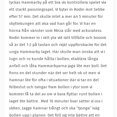
lyckas Hammarby på ett bra vis kontrollera spelet via
ett starkt passningsspel. Vi byter in Rodin mot Sebbe
efter 57 min. Det skulle intet a mer än 5 minuter för
skyttekungen att visa vad han går för. Vi har en
hörna från vänster som Mirza slår med ackuratess.
Rodin kommer in i rätt yta vid rätt tillfälle och booom
så är det 1-2 på tavlan och rejäl uppförsbacke för det
unga Hammarby laget. Här skulle man önska att vi i
lugn och ro kunde hålla i bollen, etablera långa
anfall och låta Hammarbyarna jaga lite mer boll. Det
finns en del stunder när det ser helt ok ut men vi
hamnar lite för ofta i situationer där vi tar en del
felbeslut och tvingar fram bollen i ytor som vi
kommer få ta del av om vi bara flyttar runt bollen i
laget lite bättre. Med 10 minuter kvar sätter vi oss i
skiten, Jagge hamnar trångt och ska ”tjonga” iväg
bollen upp i planen. Det föll sig inte bättre att en