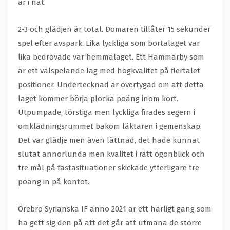
är i nät.
2-3 och glädjen är total. Domaren tillåter 15 sekunder
spel efter avspark. Lika lyckliga som bortalaget var
lika bedrövade var hemmalaget. Ett Hammarby som
är ett välspelande lag med högkvalitet på flertalet
positioner. Undertecknad är övertygad om att detta
laget kommer börja plocka poäng inom kort.
Utpumpade, törstiga men lyckliga firades segern i
omklädningsrummet bakom läktaren i gemenskap.
Det var glädje men även lättnad, det hade kunnat
slutat annorlunda men kvalitet i rätt ögonblick och
tre mål på fastasituationer skickade ytterligare tre
poäng in på kontot..
Örebro Syrianska IF anno 2021 är ett härligt gäng som
ha gett sig den på att det går att utmana de större