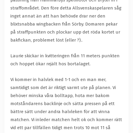
passning från Hammarbys spelmotor och bryter in i
straffområdet. Den före detta Allsvenskaspelaren såg
inget annat än att han behövde drar ner den
blixtsnabba wingbacken från Sörby. Domaren pekar
på straffpunkten och plockar upp det röda kortet ur
bakfickan, problemet löst (eller ?)..
Laurie skickar in kvitteringen från 11 meters punkten
och hoppet ökar rejält hos bortalaget.
Vi kommer in halvlek med 1-1 och en man mer,
samtidigt som det är riktigt varmt ute på planen. Vi
behöver minska våra bolltapp, hota mer bakom
motståndarens backlinje och sätta pressen på ett
bättre sätt under andra halvleken för att vinna
matchen. Vi inleder matchen helt ok och kommer rätt
vid ett par tillfällen tidigt men trots 10 mot 11 så