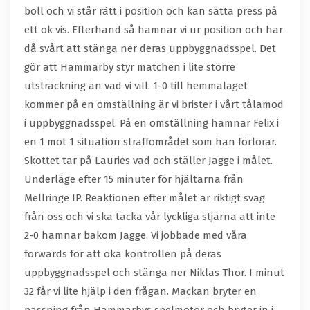
boll och vi står rätt i position och kan sätta press på
ett ok vis. Efterhand så hamnar vi ur position och har
då svårt att stänga ner deras uppbyggnadsspel. Det
gör att Hammarby styr matchen i lite större
utsträckning än vad vi vill. 1-0 till hemmalaget
kommer på en omställning är vi brister i vårt tålamod
i uppbyggnadsspel. På en omställning hamnar Felix i
en 1 mot 1 situation straffområdet som han förlorar.
Skottet tar på Lauries vad och ställer Jagge i målet.
Underläge efter 15 minuter för hjältarna från
Mellringe IP. Reaktionen efter målet är riktigt svag
från oss och vi ska tacka vår lyckliga stjärna att inte
2-0 hamnar bakom Jagge. Vi jobbade med våra
forwards för att öka kontrollen på deras
uppbyggnadsspel och stänga ner Niklas Thor. I minut
32 får vi lite hjälp i den frågan. Mackan bryter en