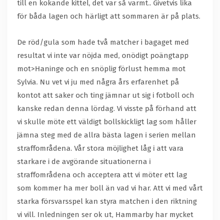
till en kokande kittel, det var så varmt.. Givetvis lika
för båda lagen och härligt att sommaren är på plats.
De röd/gula som hade två matcher i bagaget med
resultat vi inte var nöjda med, onödigt poängtapp
mot>Haninge och en snöplig förlust hemma mot
Sylvia. Nu vet vi ju med några års erfarenhet på
kontot att saker och ting jämnar ut sig i fotboll och
kanske redan denna lördag. Vi visste på förhand att
vi skulle möte ett väldigt bollskickligt lag som håller
jämna steg med de allra bästa lagen i serien mellan
straffområdena. Vår stora möjlighet låg i att vara
starkare i de avgörande situationerna i
straffområdena och acceptera att vi möter ett lag
som kommer ha mer boll än vad vi har. Att vi med vårt
starka försvarsspel kan styra matchen i den riktning
vi vill. Inledningen ser ok ut, Hammarby har mycket