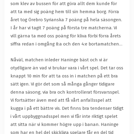
som klev av bussen för att göra allt dem kunde för
att ta med sig poäng hem till sin hemma borg. Förra
året tog Örebro Syrianska 7 poäng på hela säsongen.
I år har vi tagit 7 poäng på första tre matcherna. Vi
vill gärna ta med oss poäng för kliva förbi förra årets
siffra redan i omgång 8:a och den 4:e bortamatchen…
Nåväl, matchen inleder Haninge bäst och vi är
otydligare än vad vi brukar vara i vårt spel. Det tar oss
knappt 10 min för att ta oss in i matchen på ett bra
sätt igen. Vi gör det som så många gånger tidigare
denna säsong, via bra och kontrollerat försvarsspel.
Vi fortsätter även med att få vårt anfallsspel att
kugga i på ett bättre vis. Det finns bra tendenser tidigt
i vårt uppbyggnadsspel men vi får inte riktigt spelet
att sitta när vi kommer högre upp i banan. Haninge
som har en hel del skickliga spelare får en del tid