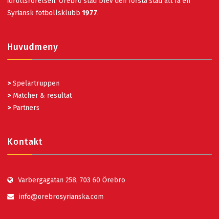
idrottsrörelsen. Örebro stad blev den första stad att få en
Syriansk fotbollsklubb
1977
.
Huvudmeny
>
Spelartruppen
>
Matcher & resultat
>
Partners
Kontakt
Varbergagatan 258, 703 60 Örebro
info@orebrosyrianska.com