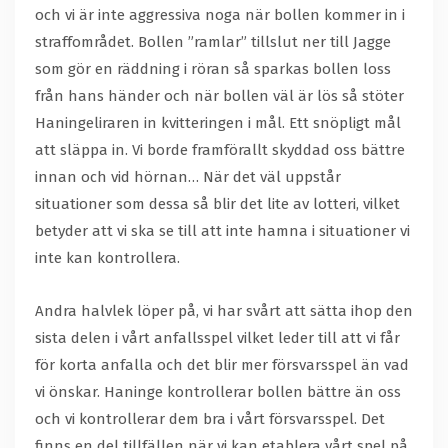
och vi är inte aggressiva noga när bollen kommer in i
straffområdet. Bollen ”ramlar” tillslut ner till Jagge
som gör en räddning i röran så sparkas bollen loss
från hans händer och när bollen väl är lös så stöter
Haningeliraren in kvitteringen i mål. Ett snöpligt mål
att släppa in. Vi borde framförallt skyddad oss bättre
innan och vid hörnan… När det väl uppstår
situationer som dessa så blir det lite av lotteri, vilket
betyder att vi ska se till att inte hamna i situationer vi
inte kan kontrollera.
Andra halvlek löper på, vi har svårt att sätta ihop den
sista delen i vårt anfallsspel vilket leder till att vi får
för korta anfalla och det blir mer försvarsspel än vad
vi önskar. Haninge kontrollerar bollen bättre än oss
och vi kontrollerar dem bra i vårt försvarsspel. Det
finns en del tillfällen när vi kan etablera vårt spel på