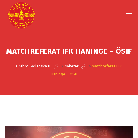
MATCHREFERAT IFK HANINGE – ÖSIF
Örebro Syrianska IF
>
Nyheter
>
Matchreferat IFK
Haninge – ÖSIF