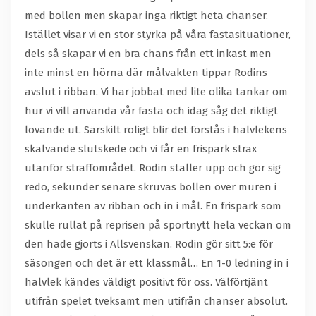
med bollen men skapar inga riktigt heta chanser.
Istället visar vi en stor styrka på våra fastasituationer,
dels så skapar vi en bra chans från ett inkast men
inte minst en hörna där målvakten tippar Rodins
avslut i ribban. Vi har jobbat med lite olika tankar om
hur vi vill använda vår fasta och idag såg det riktigt
lovande ut. Särskilt roligt blir det förstås i halvlekens
skälvande slutskede och vi får en frispark strax
utanför straffområdet. Rodin ställer upp och gör sig
redo, sekunder senare skruvas bollen över muren i
underkanten av ribban och in i mål. En frispark som
skulle rullat på reprisen på sportnytt hela veckan om
den hade gjorts i Allsvenskan. Rodin gör sitt 5:e för
säsongen och det är ett klassmål… En 1-0 ledning in i
halvlek kändes väldigt positivt för oss. Välförtjänt
utifrån spelet tveksamt men utifrån chanser absolut.