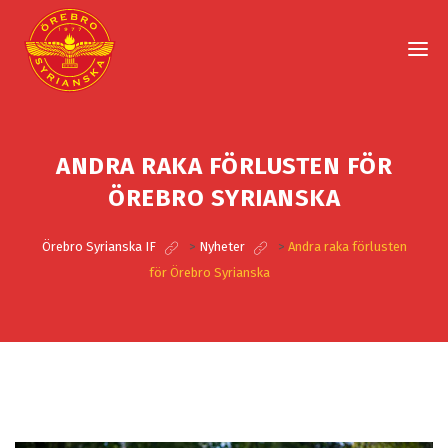
ANDRA RAKA FÖRLUSTEN FÖR
ÖREBRO SYRIANSKA
Örebro Syrianska IF
>
Nyheter
>
Andra raka förlusten
för Örebro Syrianska