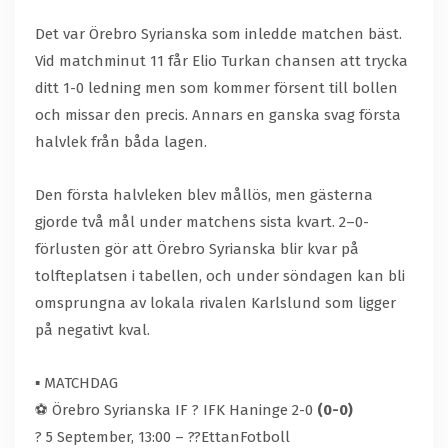
Det var Örebro Syrianska som inledde matchen bäst.
Vid matchminut 11 får Elio Turkan chansen att trycka
ditt 1-0 ledning men som kommer försent till bollen
och missar den precis. Annars en ganska svag första
halvlek från båda lagen.
Den första halvleken blev mållös, men gästerna
gjorde två mål under matchens sista kvart. 2–0-
förlusten gör att Örebro Syrianska blir kvar på
tolfteplatsen i tabellen, och under söndagen kan bli
omsprungna av lokala rivalen Karlslund som ligger
på negativt kval.
▪️ MATCHDAG
⚽️ Örebro Syrianska IF ? IFK Haninge 2-0
(0-0)
? 5 September, 13:00 – ??EttanFotboll