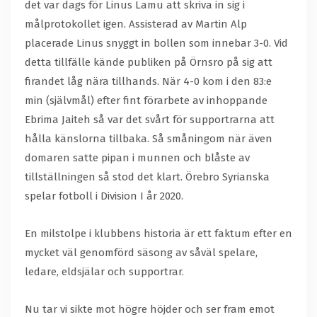
det var dags för Linus Lamu att skriva in sig i
målprotokollet igen. Assisterad av Martin Alp
placerade Linus snyggt in bollen som innebar 3-0. Vid
detta tillfälle kände publiken på Örnsro på sig att
firandet låg nära tillhands. När 4-0 kom i den 83:e
min (självmål) efter fint förarbete av inhoppande
Ebrima Jaiteh så var det svårt för supportrarna att
hålla känslorna tillbaka. Så småningom när även
domaren satte pipan i munnen och blåste av
tillställningen så stod det klart. Örebro Syrianska
spelar fotboll i Division I år 2020.
En milstolpe i klubbens historia är ett faktum efter en
mycket väl genomförd säsong av såväl spelare,
ledare, eldsjälar och supportrar.
Nu tar vi sikte mot högre höjder och ser fram emot