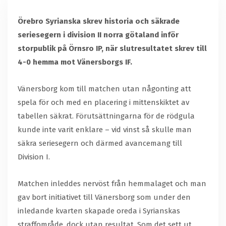
Örebro Syrianska skrev historia och säkrade
seriesegern i division II norra götaland inför
storpublik på Örnsro IP, när slutresultatet skrev till
4-0 hemma mot Vänersborgs IF.
Vänersborg kom till matchen utan någonting att
spela för och med en placering i mittenskiktet av
tabellen säkrat. Förutsättningarna för de rödgula
kunde inte varit enklare – vid vinst så skulle man
säkra seriesegern och därmed avancemang till
Division I.
Matchen inleddes nervöst från hemmalaget och man
gav bort initiativet till Vänersborg som under den
inledande kvarten skapade oreda i Syrianskas
straffområde, dock utan resultat. Som det sett ut