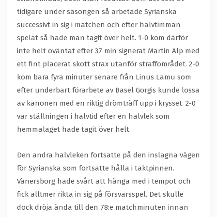
tidigare under säsongen så arbetade Syrianska
successivt in sig i matchen och efter halvtimman
spelat så hade man tagit över helt. 1-0 kom därför
inte helt oväntat efter 37 min signerat Martin Alp med
ett fint placerat skott strax utanför straffområdet. 2-0
kom bara fyra minuter senare från Linus Lamu som
efter underbart förarbete av Basel Gorgis kunde lossa
av kanonen med en riktig drömträff upp i krysset. 2-0
var ställningen i halvtid efter en halvlek som
hemmalaget hade tagit över helt.
Den andra halvleken fortsatte på den inslagna vägen
för Syrianska som fortsatte hålla i taktpinnen.
Vänersborg hade svårt att hänga med i tempot och
fick alltmer rikta in sig på försvarsspel. Det skulle
dock dröja ända till den 78:e matchminuten innan