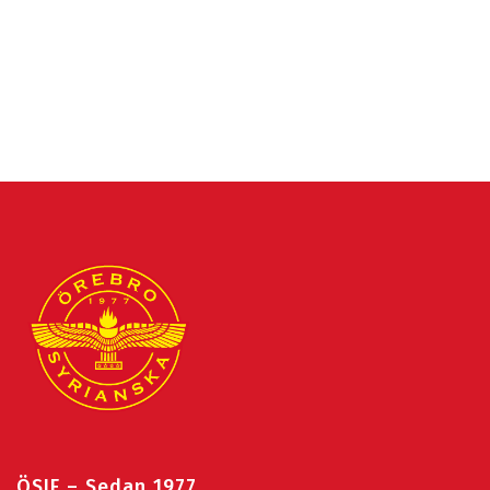
ÖSIF – Sedan 1977