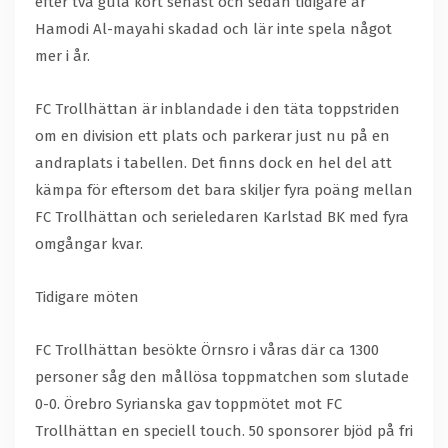
efter två gula kort senast och sedan tidigare är
Hamodi Al-mayahi skadad och lär inte spela något
mer i år.
FC Trollhättan är inblandade i den täta toppstriden
om en division ett plats och parkerar just nu på en
andraplats i tabellen. Det finns dock en hel del att
kämpa för eftersom det bara skiljer fyra poäng mellan
FC Trollhättan och serieledaren Karlstad BK med fyra
omgångar kvar.
Tidigare möten
FC Trollhättan besökte Örnsro i våras där ca 1300
personer såg den mållösa toppmatchen som slutade
0-0. Örebro Syrianska gav toppmötet mot FC
Trollhättan en speciell touch. 50 sponsorer bjöd på fri