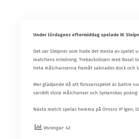
Under lördagens eftermiddag spelade IK Sleipne
Det var Sleipner som hade det mesta av spelet un
matchens inledning. Trebackslinjen med Basel Gor
heta målchanserna framåt saknades dock och lag
Mer glädjande då att försvarsspelet är bättre n
särskilt stora målchanser och Syrianskas poäng v
Nästa match spelas hemma på Örnsro IP igen, lö
Visningar: 42