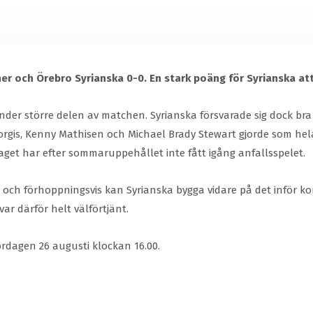
r och Örebro Syrianska 0-0. En stark poäng för Syrianska att 
der större delen av matchen. Syrianska försvarade sig dock bra 
gis, Kenny Mathisen och Michael Brady Stewart gjorde som hela l
et har efter sommaruppehållet inte fått igång anfallsspelet.
u och förhoppningsvis kan Syrianska bygga vidare på det inför k
ar därför helt välförtjänt.
rdagen 26 augusti klockan 16.00.