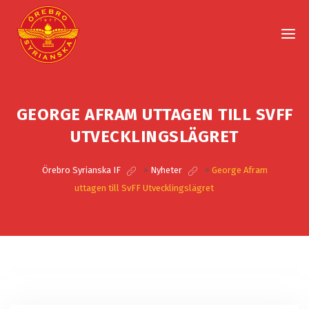
GEORGE AFRAM UTTAGEN TILL SVFF
UTVECKLINGSLÄGRET
Örebro Syrianska IF
>
Nyheter
>
George Afram
uttagen till SvFF Utvecklingslägret