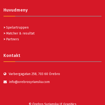
Huvudmeny
>
Spelartruppen
>
Matcher & resultat
>
Partners
Kontakt
Varbergagatan 258, 703 60 Örebro
info@orebrosyrianska.com
© Örebro Syrianska IF Graphics