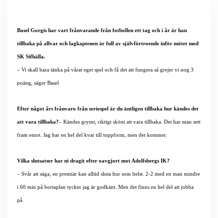
Basel Gorgis har vart frånvarande från fotbollen ett tag och i år är han
tillbaka på allvar och lagkaptenen är full av självförtroende inför mötet med
SK Sifhälla.
– Vi skall bara tänka på vårat eget spel och få det att fungera så grejer vi nog 3
poäng, säger Basel
Efter något års frånvaro från seriespel är du äntligen tillbaka hur kändes det
att vara tillbaka?
– Kändes grymt, riktigt skönt att vara tillbaka. Det har man sett
fram emot. Jag har en hel del kvar till toppform, men det kommer.
Vilka slutsatser har ni dragit efter oavgjort mot Adolfsbergs IK?
– Svår att säga, en premiär kan alltid sluta hur som helst. 2-2 med en man mindre
i 60 min på bortaplan tycker jag är godkänt. Men det finns en hel del att jobba
på.