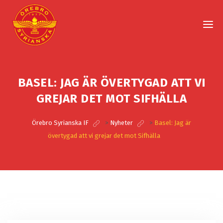
BASEL: JAG ÄR ÖVERTYGAD ATT VI
GREJAR DET MOT SIFHÄLLA
Örebro Syrianska IF
>
Nyheter
>
Basel: Jag är
övertygad att vi grejar det mot Sifhälla