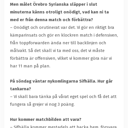
Men målet Örebro Syrianska släpper i slut
minuterna känns otroligt onödigt, vad kan ni ta
med er från denna match och förbättra?
– Onödigt och orutinerat var det. Vi gör en riktigt bra
kämparinsats och gör en klockren match i defensiven,
från toppforwarden ända ner till backlinjen och
målvakt. Så det skall vi ta med oss, det vi måste
förbättra är offensiven, vilket vi kommer göra när vi
har 11 man på plan.
På söndag väntar nykomlingarna Sifhälla. Hur går
tankarna?
– Vi skall bara tänka på vårat eget spel och få det att
fungera så grejer vi nog 3 poäng.
Hur kommer matchbilden att vara?
– Sifhälla kommer mestadels att backa hem, försvara