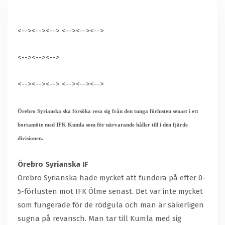
<-->
<-->
<-->
<-->
<-->
<-->
<-->
<-->
<-->
<-->
<-->
<-->
<-->
<-->
<-->
Örebro Syrianska ska försöka resa sig från den tunga förlusten senast i ett
bortamöte med IFK Kumla som för närvarande håller till i den fjärde
divisionen.
Örebro Syrianska IF
Örebro Syrianska hade mycket att fundera på efter 0-
5-förlusten mot IFK Ölme senast. Det var inte mycket
som fungerade för de rödgula och man är säkerligen
sugna på revansch. Man tar till Kumla med sig