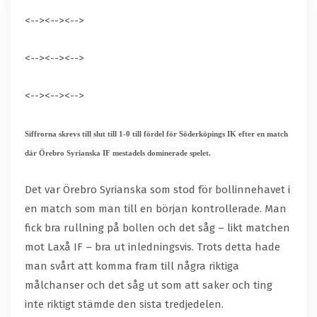
<-->
<-->
<-->
<-->
<-->
<-->
<-->
<-->
<-->
Siffrorna skrevs till slut till 1-0 till fördel för Söderköpings IK efter en match
där Örebro Syrianska IF mestadels dominerade spelet.
Det var Örebro Syrianska som stod för bollinnehavet i
en match som man till en början kontrollerade. Man
fick bra rullning på bollen och det såg – likt matchen
mot Laxå IF – bra ut inledningsvis. Trots detta hade
man svårt att komma fram till några riktiga
målchanser och det såg ut som att saker och ting
inte riktigt stämde den sista tredjedelen.