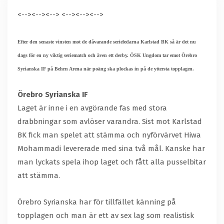
<-->
<-->
<-->
<-->
<-->
<-->
Efter den senaste vinsten mot de dåvarande serieledarna Karlstad BK så är det nu
dags för en ny viktig seriematch och även ett derby. ÖSK Ungdom tar emot Örebro
Syrianska IF på Behrn Arena när poäng ska plockas in på de yttersta topplagen.
Örebro Syrianska IF
Laget är inne i en avgörande fas med stora
drabbningar som avlöser varandra. Sist mot Karlstad
BK fick man spelet att stämma och nyförvärvet Hiwa
Mohammadi levererade med sina två mål. Kanske har
man lyckats spela ihop laget och fått alla pusselbitar
att stämma.
Örebro Syrianska har för tillfället känning på
topplagen och man är ett av sex lag som realistisk