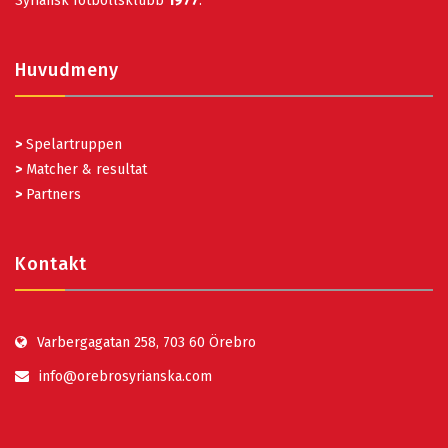
Syriansk fotbollsklubb
1977
.
Huvudmeny
>
Spelartruppen
>
Matcher & resultat
>
Partners
Kontakt
Varbergagatan 258, 703 60 Örebro
info@orebrosyrianska.com