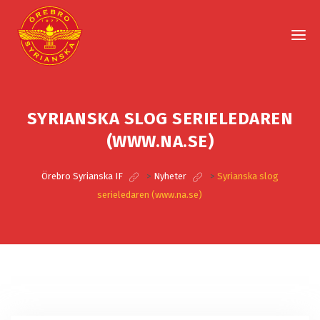
SYRIANSKA SLOG SERIELEDAREN
(WWW.NA.SE)
Örebro Syrianska IF
>
Nyheter
>
Syrianska slog
serieledaren (www.na.se)