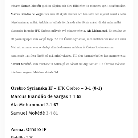
tränaren
Samuel Mokédé
gick in på plan och blev fälld efter tio minuters spel i straffområdet.
Marcus Brandáo de Vargas
fick äran att skjuta straffen och han satte den mycket säkert i nedre
högerkanten av målet. Åskådarna jublade fortfarande efter första målet, då det andra målet
placerades in under IFK Örebros målvakt två minuter efter av
Ala Mohammad
. Ett resultat av
ett passningsspel som var på topp.
2-1 till Örebro Syrianska, men matchen var inte slut ännu.
Med nio minuter kvar av derbyt dömde domaren en hörna åt Örebro Syrianska som
resulterade i att flera försök på mål misslyckades. Till slut hamnade bollen hos nummer elva
Samuel Mokédé
,
som touchade in bollen på ett sådant smidigt sätt att IFK Örebros målvakt
inte hann reagera. Matchen slutade 3-1.
Örebro Syrianska IF –
IFK Örebro
– 3-1 (0-1)
Marcus Brandáo de Vargas
1
-1
65
Ala Mohammad
2
-1
67
Samuel Mokédé
3-1
81
Örnsro IP
Arena:
Publik:
200