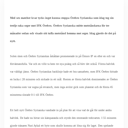
Med sex matcher kvar tycks inget kunna stoppa Örebro Syrianska som idag tog sin
tredje raka seger mot IFK Örebro. Örebro Syrianska mötte motståndarna för tre
månader sedan och visade sitt tuffa motstånd hemma mot seger. Idag gjorde de det på
nytt.
Solen sken och Örebro Syrianskas åskådare promenerade in på Örnsro IP en efter en och var
förväntansfulla. Var och en ville ta hem tre nya poäng och så blev det också. Första halvlek
var väldigt jämn. Örebro Syrianskas backlinje hade ett bra samarbete, men IFK Örebro hittade
en lucka i 28 minuten och nickade in ett mål. Resten av första halvlek dominerades av Örebro
Syrianska som var sugna på revansch, men inga avslut gick som planerat och de första 45
minuterna slutade 0-1 till IFK Örebro.
Ett helt nytt Örebro Syrianska vandrade in på plan för att visa vad de går för under andra
halvlek. De hade nu hittat sin kämparanda och styrde den resterande trekvarten. I 55 minuten
gjorde tränaren Nuri Aykal ett byte som skulle komma att löna sig för laget. Den spelande