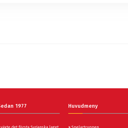
Sedan 1977
Huvudmeny
växte det första Syrianska laget
>
Spelartruppen