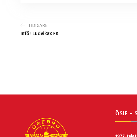
TIDIGARE
Inför Ludvikax FK
ÖSIF – 
1977-talet