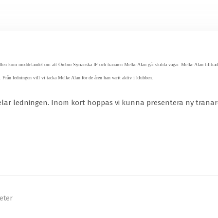
llen kom meddelandet om att Örebro Syrianska IF och tränaren Melke Alan går skilda vägar. Melke Alan tillträ
. Från ledningen vill vi tacka Melke Alan för de åren han varit aktiv i klubben.
delar ledningen. Inom kort hoppas vi kunna presentera ny tränar
eter