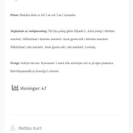
Priser:
Medaljer delas ut till 1:an och 2:an i slutspelet.
Avgörande av serieplacering:
Vid lika poäng gäller följande:
1. Antal poäng i Inbördes
matcher
2. Målskillnad i Inbördes matcher
3. Antal gjorda mål i Inbördes matcher
4.
Målskillnad i alla matcher
5. Antal gjorda mål i alla matcher
6. Lottning
Övrigt:
Sidbyte ska ske. Byteszoner. 5 meter från mittlinjen och in på egen planhalva.
Halvtidspausen
får ej överstiga 5 minuter.
Visningar: 47
Mattias Kurt