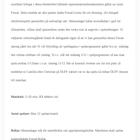
som
finns bifogat i dessa föreskrifter.
Gällande representationsbestämmelser gäller nu inom
Futsal. Detta innebär att alla spelare ska
ha Futsal-Licens för sin förening. (Se bifogad
info)
Seriespelet genomförs på sedvanligt sätt. Hemmalaget kallar motståndare i god tid
till
matchen, vilken skall genomföras under den vecka som är angiven i spelordningen. Vi
vädjar
om tillmötesgående bland de deltagande lagen så att vi kan genomföra denna Futsal-
säsong på
ett bra sätt.
Vi vill förtydliga att speldagarna i spelprogrammet gäller fr.o.m. måndag
den veckan och
fram till söndag. D.v.s. står det måndag 5/11 i spelprogrammet så kan man
spela mellan 5/11
fram t.o.m. söndag 11/11.
När ni kommit överens om tid och plats så
meddelar ni Camilla eller Christian på ÖLFF när
och var ni ska spela så ordnar ÖLFF domare
till matchen.
Matchtid:
2×20 min.
EJ
effektiv tid.
Antal spelare:
Max 12 spelare/match
Bollar:
Hemmalaget står för matchbollar och uppvärmningsbollar. Matcherna skall spelas
med
godkända Futsal-Bollar.