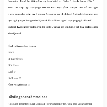
Inneserien i Futsal dvs Viking-Line cup är nu lottad och Örebro Syrianska hamna i Div. 1
södra. Det är sju lag i varje grupp. Dem sex första lagen går till slutspel. Dem två sista lagen
i varje grupp åker ur till div 2 nästa år. Sexton lag går till slutspel. Slutspelet genomförs med
fyra lag i grupper lördagen den 5 januari. De två bästa lagen i varje grupp går vidare till
slutspel. Kvartsfinaler spelas även den femte 5 januari och semifinaler och final spelas söndag
den 6 januari.
Örebro Syrianskas grupp:
HOIF
IF Eker Örebro
IFK Kumla
Laxå IF
Sköllersta IF
Örebro Syrianska IF
Tävlingsbestämmelser
Tävlingen genomförs enligt Svenska FF:s tävlingsregler för Futsal med vissa undantag