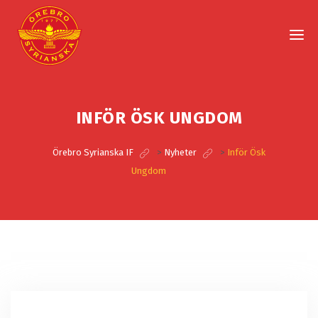
INFÖR ÖSK UNGDOM
Örebro Syrianska IF
>
Nyheter
>
Inför Ösk
Ungdom