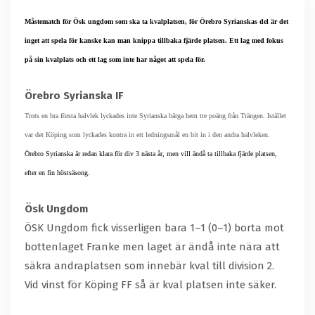
Måstematch för Ösk ungdom som ska ta kvalplatsen, för Örebro Syrianskas del är det
inget att spela för kanske kan man knippa tillbaka fjärde platsen. Ett lag med fokus
på sin kvalplats och ett lag som inte har något att spela för.
Örebro Syrianska IF
Trots en bra första halvlek lyckades inte Syrianska bärga hem tre poäng från Trängen.
Istället
var det Köping som
lyckades kontra in ett ledningsmål
en bit in i den andra halvleken.
Örebro Syrianska är redan klara för div 3 nästa år, men vill ändå ta tillbaka fjärde platsen,
efter en fin höstsäsong.
Ösk Ungdom
ÖSK Ungdom fick visserligen bara 1–1 (0–1) borta mot
bottenlaget Franke men laget är ändå inte nära att
säkra andraplatsen som innebär kval till division 2.
Vid vinst för Köping FF så är kval platsen inte säker.