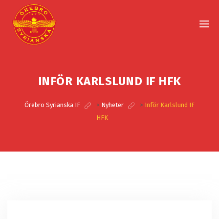
INFÖR KARLSLUND IF HFK
Örebro Syrianska IF
>
Nyheter
>
Inför Karlslund IF
HFK