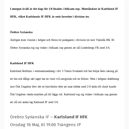
I morgon kväll är det dags för 1/8 finalen i folksam cup. Motståndare är Karlslund IF
HFK, vilket Karlslunds IF HFK är serie favoriter i division tre.
Örebro Syrianska
Äntligen kom vinsten i helgen och första tre poängaren i division tre mot Västerås BK 30.
Örebro Syrianska tog sig vidare i folksam cup genom att slå Lindesbergs FK med 3-6.
Karlslund IF HFK
Karlslund återfinns i seriesammanhang i div 3 Västra Svealand och har börjat årets säsong på
ett bra och dåligt sätt laget har en vinst två oavgjorda och en förlust. Men i helgens drabbning
mot Ösk Ungdom blev det en besvikelse efter att man leddat med 2-0 ända till slutet kunde
Ösk Ungdom vända matchen på till läggs tid. Karlslund tog sig vidare i folksam cup genom
att slå sitt andra lag Karlsund IF med 3-6.
Örebro Syrianska IF –
Karlslund IF HFK
Onsdag 16 Maj, Kl 19.00 Trängens IP