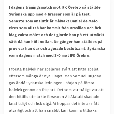
I dagens träningsmatch mot IFK Örebro så ställde
Syrianska upp med 4 brassar som är på test.
Senaste som anslutit är målvakt Daniel de Melo
Pires som alltså har kommit från Brasilien och fick
idag vakta målet och det gjorde han på ett utmärkt
sätt då han höll nollan. De gånger han ställdes på
prov var han där och agerade beslutsamt. Syrianska
vann dagens match med 3-0 mot IFK Örebro.
I första halvlek har spelarna svårt att hitta spelet
eftersom många är nya i laget. Men Samuel Bugday
gav ändå Syrianska ledningen i början på första
halvlek genom en frispark. Det som var tråkigt var att
den hittills utmärkte försvaren Ali Alatabi skadade
knät tidigt och fick utgå. Vi hoppas det inte är nått
alvarligt och att han snabbt kan komma tillbaka.