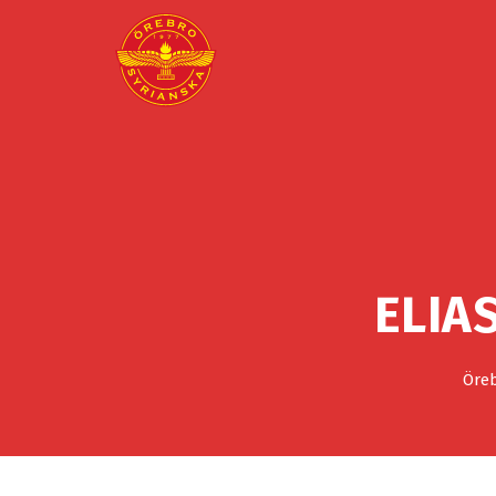
ELIA
Öreb