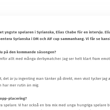
let yngste spelaren i Syrianska, Elias Chabe för en intervju. E
entera Syrianska i DM och AIF cup sammanhang. Vi får se kans
er du på den kommande säsongen?
amför allt med många derbymatcher. Jag ser helt klart fram emot 
t, det är ju ingenting man tänker på direkt, men visst tycker jag a
m har mer rutin än mig.
topp-placering?
a bra spelare. Vi har också en bra mix med unga hungriga spelare 