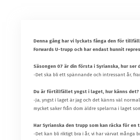
Denna gång har vi lyckats fånga den för tillfäl
Forwards U-trupp och har endast hunnit repres
Säsongen 07 är din första i Syrianska, hur s
-Det ska bli ett spännande och intressant år, fr
Du är förtillfället yngst i laget, hur känns det?
-Ja, yngst i laget är jag och det känns väl normal
mycket saker från dom äldre spelarna i laget so
Har Syrianska den trupp som kan räcka för en 
-Det kan bli riktigt bra i år, vi har värvat mång