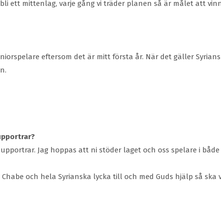
 bli ett mittenlag, varje gång vi träder planen så är målet att v
eniorspelare eftersom det är mitt första år. När det gäller Syria
en.
upportrar?
 supportrar. Jag hoppas att ni stöder laget och oss spelare i bå
ias Chabe och hela Syrianska lycka till och med Guds hjälp så ska 