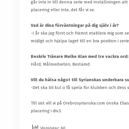
går inte in till denna serie med inställningen att
placering eller inte, det får vi se.
Vad är dina förväntningar på dig själv i år?
-I år ska jag först och främst etablera mig som s
möjligt och hjälpa laget till en bra position i seri
Beskriv Tränare Melke Alan med tre vackra ord:
Hård, Målmedveten, Bestämd
Vill du hälsa något till Syrianskas underbara s
-Det ska bli kul o få spela för klubben och dess
Till sist vill vi på Orebrosyrianska.com önska El
placering i div.3.
Visningar: 60