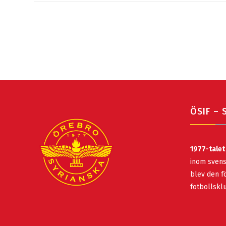
ÖSIF – 
1977-talet
inom svens
blev den fö
fotbollsk