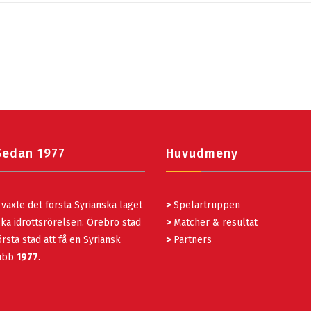
Sedan 1977
Huvudmeny
växte det första Syrianska laget
>
Spelartruppen
ka idrottsrörelsen. Örebro stad
>
Matcher & resultat
rsta stad att få en Syriansk
>
Partners
lubb
1977
.