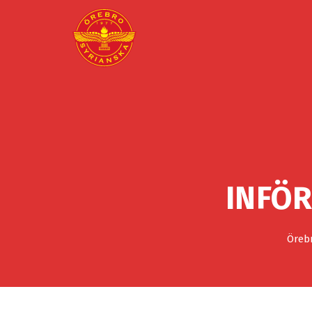
INFÖ
Örebr