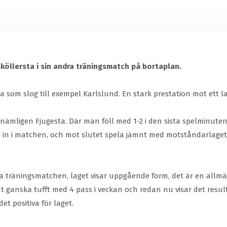
köllersta i sin andra träningsmatch på bortaplan.
 som slog till exempel Karlslund. En stark prestation mot ett la
nämligen Fjugesta. Där man föll med 1-2 i den sista spelminute
 in i matchen, och mot slutet spela jämnt med motståndarlaget
ta träningsmatchen, laget visar uppgående form, det är en allmä
änat ganska tufft med 4 pass i veckan och redan nu visar det resul
t positiva för laget.