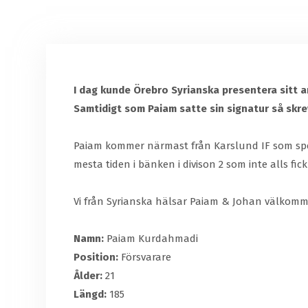
I dag kunde Örebro Syrianska presentera sitt a
Samtidigt som Paiam satte sin signatur så skr
Paiam kommer närmast från Karslund IF som spel
mesta tiden i bänken i divison 2 som inte alls fic
Vi från Syrianska hälsar Paiam & Johan välkomme
Namn:
Paiam Kurdahmadi
Position:
Försvarare
Ålder:
21
Längd:
185