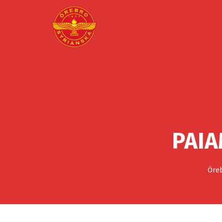
PAIA
Öreb