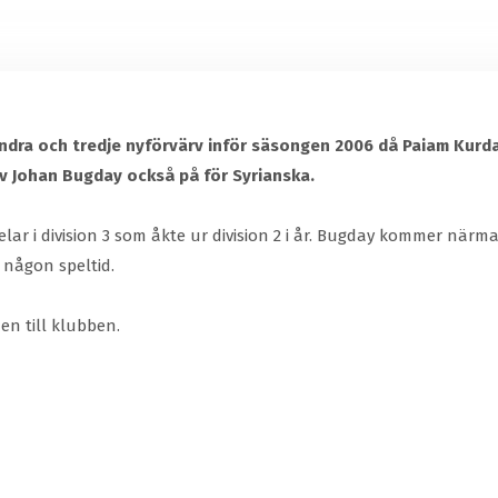
ndra och tredje nyförvärv inför säsongen 2006 då Paiam Kurda
ev Johan Bugday också på för Syrianska.
ar i division 3 som åkte ur division 2 i år. Bugday kommer när
k någon speltid.
n till klubben.