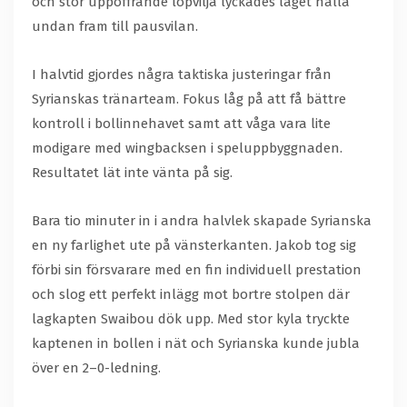
och stor uppoffrande löpvilja lyckades laget hålla
undan fram till pausvilan.
I halvtid gjordes några taktiska justeringar från
Syrianskas tränarteam. Fokus låg på att få bättre
kontroll i bollinnehavet samt att våga vara lite
modigare med wingbacksen i speluppbyggnaden.
Resultatet lät inte vänta på sig.
Bara tio minuter in i andra halvlek skapade Syrianska
en ny farlighet ute på vänsterkanten. Jakob tog sig
förbi sin försvarare med en fin individuell prestation
och slog ett perfekt inlägg mot bortre stolpen där
lagkapten Swaibou dök upp. Med stor kyla tryckte
kaptenen in bollen i nät och Syrianska kunde jubla
över en 2–0-ledning.