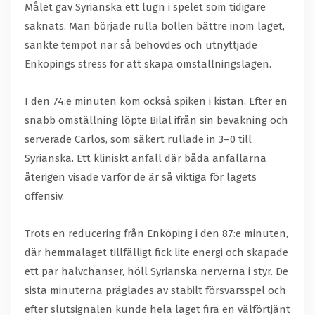
Målet gav Syrianska ett lugn i spelet som tidigare
saknats. Man började rulla bollen bättre inom laget,
sänkte tempot när så behövdes och utnyttjade
Enköpings stress för att skapa omställningslägen.
I den 74:e minuten kom också spiken i kistan. Efter en
snabb omställning löpte Bilal ifrån sin bevakning och
serverade Carlos, som säkert rullade in 3–0 till
Syrianska. Ett kliniskt anfall där båda anfallarna
återigen visade varför de är så viktiga för lagets
offensiv.
Trots en reducering från Enköping i den 87:e minuten,
där hemmalaget tillfälligt fick lite energi och skapade
ett par halvchanser, höll Syrianska nerverna i styr. De
sista minuterna präglades av stabilt försvarsspel och
efter slutsignalen kunde hela laget fira en välförtjänt