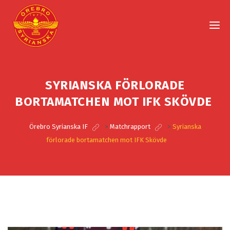
SYRIANSKA FÖRLORADE
BORTAMATCHEN MOT IFK SKÖVDE
Örebro Syrianska IF
>
Matchrapport
>
Syrianska
förlorade bortamatchen mot IFK Skövde