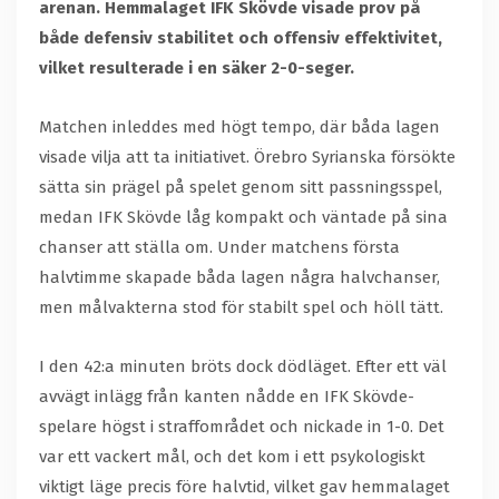
arenan. Hemmalaget IFK Skövde visade prov på
både defensiv stabilitet och offensiv effektivitet,
vilket resulterade i en säker 2-0-seger.
Matchen inleddes med högt tempo, där båda lagen
visade vilja att ta initiativet. Örebro Syrianska försökte
sätta sin prägel på spelet genom sitt passningsspel,
medan IFK Skövde låg kompakt och väntade på sina
chanser att ställa om. Under matchens första
halvtimme skapade båda lagen några halvchanser,
men målvakterna stod för stabilt spel och höll tätt.
I den 42:a minuten bröts dock dödläget. Efter ett väl
avvägt inlägg från kanten nådde en IFK Skövde-
spelare högst i straffområdet och nickade in 1-0. Det
var ett vackert mål, och det kom i ett psykologiskt
viktigt läge precis före halvtid, vilket gav hemmalaget