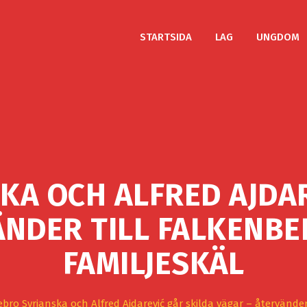
STARTSIDA
LAG
UNGDOM
KA OCH ALFRED AJDAR
ÄNDER TILL FALKENBE
FAMILJESKÄL
ebro Syrianska och Alfred Ajdarević går skilda vägar – återvänder