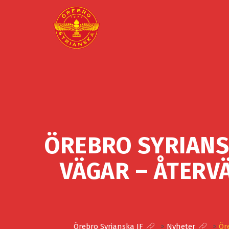
ÖREBRO SYRIANS
VÄGAR – ÅTERV
Örebro Syrianska IF
>
Nyheter
>
Ör