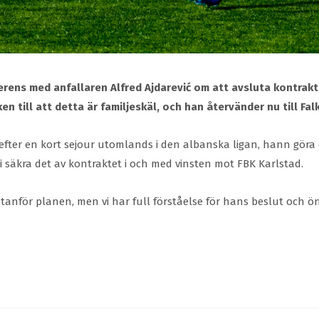
ns med anfallaren Alfred Ajdarević om att avsluta kontraktet
en till att detta är familjeskäl, och han återvänder nu till Fa
 efter en kort sejour utomlands i den albanska ligan, hann göra 
 säkra det av kontraktet i och med vinsten mot FBK Karlstad.
 utanför planen, men vi har full förståelse för hans beslut och ö