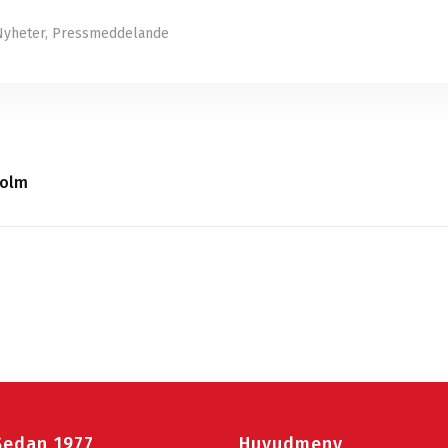
Nyheter
,
Pressmeddelande
holm
Sedan 1977
Huvudmeny