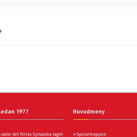
F
Sedan 1977
Huvudmeny
växte det första Syrianska laget
>
Spelartruppen