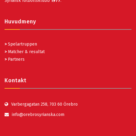
Syriansk fotbollsklubb
1977
.
Huvudmeny
>
Spelartruppen
>
Matcher & resultat
>
Partners
Kontakt
Varbergagatan 258, 703 60 Örebro
info@orebrosyrianska.com