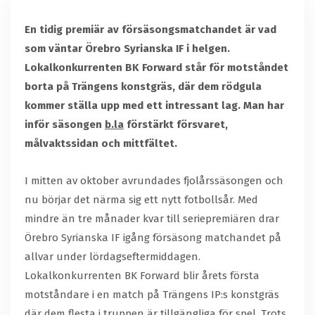
En tidig premiär av försäsongsmatchandet är vad
som väntar Örebro Syrianska IF i helgen.
Lokalkonkurrenten BK Forward står för motståndet
borta på Trängens konstgräs, där dem rödgula
kommer ställa upp med ett intressant lag. Man har
inför säsongen
b.la
förstärkt försvaret,
målvaktssidan och mittfältet.
I mitten av oktober avrundades fjolårssäsongen och
nu börjar det närma sig ett nytt fotbollsår. Med
mindre än tre månader kvar till seriepremiären drar
Örebro Syrianska IF igång försäsong matchandet på
allvar under lördagseftermiddagen.
Lokalkonkurrenten BK Forward blir årets första
motståndare i en match på Trängens IP:s konstgräs
där dem flesta i truppen är tillgängliga för spel. Trots