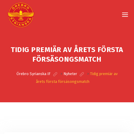
TIDIG PREMIÄR AV ÅRETS FÖRSTA
FÖRSÄSONGSMATCH
Örebro Syrianska IF
>
Nyheter
>
Tidig premiär av
årets första försäsongsmatch